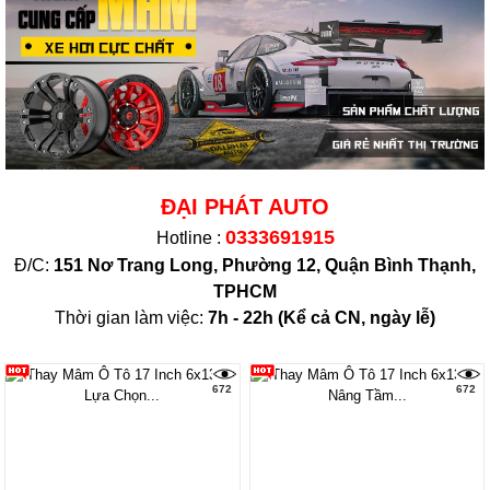
ĐẠI PHÁT AUTO
0333691915
Hotline :
Đ/C:
151 Nơ Trang Long, Phường 12, Quận Bình Thạnh,
TPHCM
Thời gian làm việc:
7h - 22h (K
ể cả CN, ngày lễ)
672
672