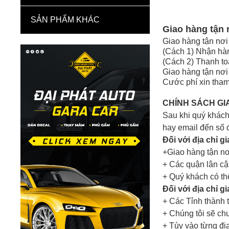
SẢN PHẨM KHÁC
Giao hàng tận 
Giao hàng tận nơi
(Cách 1) Nhận hàn
(Cách 2) Thanh t
Giao hàng tận nơi
Cước phí xin tham
CHÍNH SÁCH GI
Sau khi quý khách
hay email đến số 
Đối với địa chỉ g
+Giao hàng tận nơ
+ Các quận lân cậ
+ Quý khách có th
Đối với địa chỉ g
+ Các Tỉnh thành 
+ Chúng tôi sẽ ch
+ Tùy vào từng đị