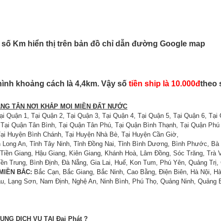
 số Km hiển thị trên bản đồ chỉ dẫn đường Google map
hình khoảng cách là 4,4km. Vậy số
tiền ship là 10.000đ
theo 
ÀNG TẬN NƠI KHẮP MỌI MIỀN ĐẤT NƯỚC
i Quận 1, Tại Quận 2, Tại Quận 3, Tại Quận 4, Tại Quận 5, Tại Quận 6, Tại
 Tại Quận Tân Bình, Tại Quận Tân Phú, Tại Quận Bình Thạnh, Tại Quận Phú
ại Huyện Bình Chánh, Tại Huyện Nhà Bè, Tại Huyện Cần Giờ,
h Long An, Tỉnh Tây Ninh, Tỉnh Đồng Nai, Tỉnh Bình Dương, Bình Phước, Bà
Tiền Giang, Hậu Giang, Kiên Giang, Khánh Hoà, Lâm Đồng, Sóc Trăng, Trà V
ền Trung, Bình Định, Đà Nẵng, Gia Lai, Huế, Kon Tum, Phú Yên, Quảng Trị
MIỀN BẮC:
Bắc Cạn, Bắc Giang, Bắc Ninh, Cao Bằng, Điện Biên, Hà Nội, H
hâu, Lạng Sơn, Nam Định, Nghệ An, Ninh Bình, Phú Thọ, Quảng Ninh, Quảng 
DỤNG DỊCH VỤ TẠI Đại Phát ?