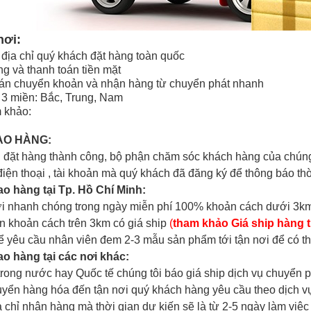
nơi:
 địa chỉ quý khách đặt hàng toàn quốc
g và thanh toán tiền mặt
oán chuyển khoản và nhận hàng từ chuyển phát nhanh
 3 miền: Bắc, Trung, Nam
 khảo:
AO HÀNG:
 đặt hàng thành công, bộ phận chăm sóc khách hàng của chúng
điện thoại , tài khoản mà quý khách đã đăng ký để thông báo th
iao hàng tại Tp. Hồ Chí Minh:
i nhanh chóng trong ngày miễn phí 100% khoản cách dưới 3km
n khoản cách trên 3km có giá ship
(
tham khảo
Giá ship hàng t
ể yêu cầu nhân viên đem 2-3 mẫu sản phẩm tới tận nơi để có t
iao hàng tại các nơi khác:
trong nước hay Quốc tế chúng tôi báo giá ship
dịch vụ chuyển 
uyển hàng hóa đến tận nơi quý khách hàng yêu cầu theo dịch v
a chỉ nhận hàng mà thời gian dự kiến sẽ là từ 2-5 ngày làm việ