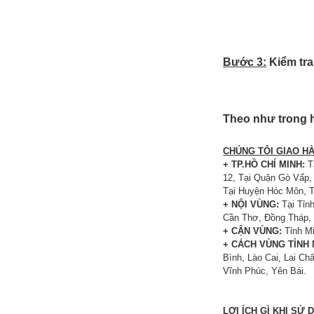
Bước 3:
Kiểm tra
Theo như trong 
CHÚNG TÔI GIAO H
+ TP.HỒ CHÍ MINH:
Tạ
12, Tại Quận Gò Vấp,
Tại Huyện Hóc Môn, T
+ NỘI VÙNG:
Tại Tỉn
Cần Thơ, Đồng Tháp, 
+ CẬN VÙNG:
Tỉnh Mi
+ CÁCH VÙNG TỈNH 
Bình, Lào Cai, Lai C
Vĩnh Phúc, Yên Bái.
LỢI ÍCH GÌ KHI SỬ 