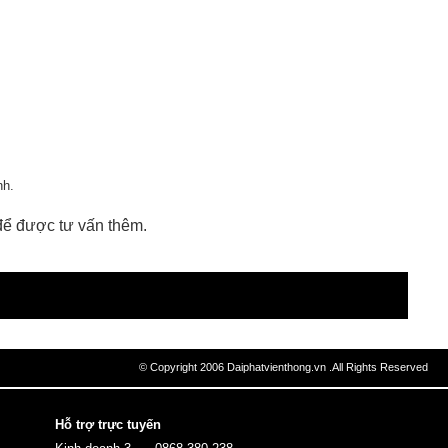
nh.
 để được tư vấn thêm.
© Copyright 2006 Daiphatvienthong.vn .All Rights Reserved
Hỗ trợ trực tuyến