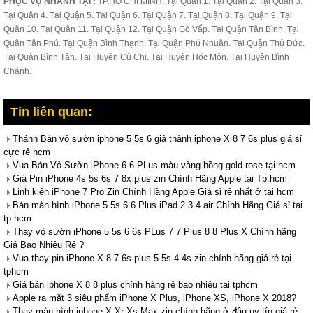
PHỤC VỤ NHANH TẠI :
TP.HỒ CHÍ MINH: Tại Quận 1. Tại Quận 2. Tại Quận 3.
Tại Quận 4. Tại Quận 5. Tại Quận 6. Tại Quận 7. Tại Quận 8. Tại Quận 9. Tại
Quận 10. Tại Quận 11. Tại Quận 12. Tại Quận Gò Vấp. Tại Quận Tân Bình. Tại
Quận Tân Phú. Tại Quận Bình Thạnh. Tại Quận Phú Nhuận. Tại Quận Thủ Đức.
Tại Quận Bình Tân. Tại Huyện Củ Chi. Tại Huyện Hóc Môn. Tại Huyện Bình
Chánh.
Tin liên quan:
Thánh Bán vỏ sườn iphone 5 5s 6 giả thành iphone X 8 7 6s plus giá sỉ
cực rẻ hcm
Vua Bán Vỏ Sườn iPhone 6 6 PLus màu vàng hồng gold rose tại hcm
Giá Pin iPhone 4s 5s 6s 7 8x plus zin Chính Hãng Apple tại Tp.hcm
Linh kiện iPhone 7 Pro Zin Chính Hãng Apple Giá sỉ rẻ nhất ở tại hcm
Bán màn hình iPhone 5 5s 6 6 Plus iPad 2 3 4 air Chính Hãng Giá sỉ tại
tp hcm
Thay vỏ sườn iPhone 5 5s 6 6s PLus 7 7 Plus 8 8 Plus X Chính hãng
Giá Bao Nhiêu Rẻ ?
Vua thay pin iPhone X 8 7 6s plus 5 5s 4 4s zin chính hãng giá rẻ tại
tphcm
Giá bán iphone X 8 8 plus chính hãng rẻ bao nhiêu tại tphcm
Apple ra mắt 3 siêu phẩm iPhone X Plus, iPhone XS, iPhone X 2018?
Thay màn hình iphone X Xr Xs Max zin chính hãng ở đâu uy tín giá rẻ