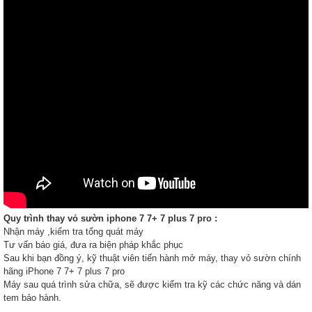
Quy trình thay vỏ sườn iphone 7
7+ 7 plus 7 pro :
Nhận máy ,kiểm tra tổng quát
máy
Tư vấn báo giá, đưa ra biện pháp khắc phục
Sau khi bạn đồng ý, kỹ thuật viên tiến hành mở máy, thay vỏ sườn chính
hãng iPhone 7 7+ 7 plus 7 pro
Máy sau quá trình sửa chữa, sẽ được kiểm tra kỹ các chức năng và dán
tem bảo hành.