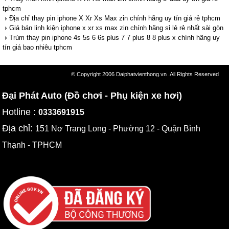
tphcm
Địa chỉ thay pin iphone X Xr Xs Max zin chính hãng uy tín giá rẻ tphcm
Giá bán linh kiện iphone x xr xs max zin chính hãng sỉ lẻ rẻ nhất sài gòn
Trùm thay pin iphone 4s 5s 6 6s plus 7 7 plus 8 8 plus x chính hãng uy
tín giá bao nhiêu tphcm
© Copyright 2006 Daiphatvienthong.vn .All Rights Reserved
Đại Phát Auto (Đồ chơi - Phụ kiện xe hơi)
Hotline :
0333691915
Địa chỉ:
151 Nơ Trang Long - Phường 12 - Quận Bình
Thạnh - TPHCM