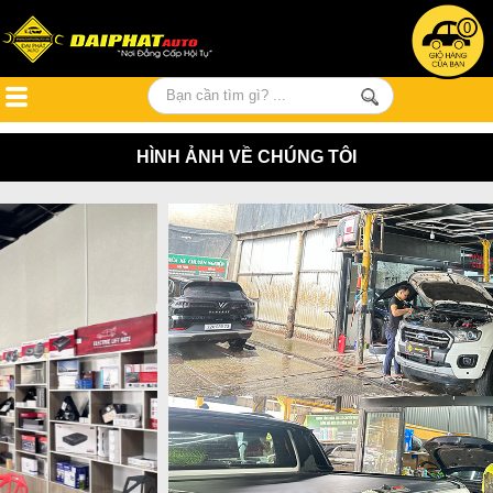
0
HÌNH ẢNH VỀ CHÚNG TÔI