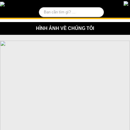
0
HÌNH ẢNH VỀ CHÚNG TÔI