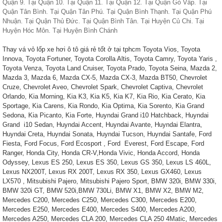
Quận 9. Tại Quận 10. Tại Quận 11. Tại Quận 12. Tại Quận Gò Vấp. Tại
Quận Tân Bình. Tại Quận Tân Phú. Tại Quận Bình Thạnh. Tại Quận Phú
Nhuận. Tại Quận Thủ Đức. Tại Quận Bình Tân. Tại Huyện Củ Chi. Tại
Huyện Hóc Môn. Tại Huyện Bình Chánh
Thay vá vỏ lốp xe hơi ô tô giá rẻ tốt ở tại tphcm Toyota Vios, Toyota
Innova, Toyota Fortuner, Toyota Corolla Altis, Toyota Camry, Toyota Yaris ,
Toyota Venza, Toyota Land Cruiser, Toyota Prado, Toyota Seina, Mazda 2,
Mazda 3, Mazda 6, Mazda CX-5, Mazda CX-3, Mazda BT50, Chevrolet
Cruze, Chevrolet Aveo, Chevrolet Spark, Chevrolet Captiva, Chevrolet
Orlando, Kia Morning, Kia K3, Kia K5, Kia K7, Kia Rio, Kia Cerato, Kia
Sportage, Kia Carens, Kia Rondo, Kia Optima, Kia Sorento, Kia Grand
Sedona, Kia Picanto, Kia Forte, Huyndai Grand i10 Hatchback, Huyndai
Grand i10 Sedan, Huyndai Accent, Huyndai Avante, Huyndai Elantra,
Huyndai Creta, Huyndai Sonata, Huyndai Tucson, Huyndai Santafe, Ford
Fiesta, Ford Focus, Ford Ecosport , Ford Everest, Ford Escape, Ford
Ranger, Honda City, Honda CR-V,Honda Vivic, Honda Accord, Honda
Odyssey, Lexus ES 250, Lexus ES 350, Lexus GS 350, Lexus LS 460L,
Lexus NX200T, Lexus RX 200T, Lexus RX 350, Lexus GX460, Lexus
LX570 , Mitsubishi Pajero, Mitsubishi Pajero Sport, BMW 320i, BMW 330i,
BMW 320i GT, BMW 520i,BMW 730Li, BMW X1, BMW X2, BMW M2,
Mercedes C200, Mercedes C250, Mercedes C300, Mercedes E200,
Mercedes E250, Mercedes E400, Mercedes S400, Mercedes A200,
Mercedes A250, Mercedes CLA 200, Mercedes CLA 250 4Matic, Mercedes