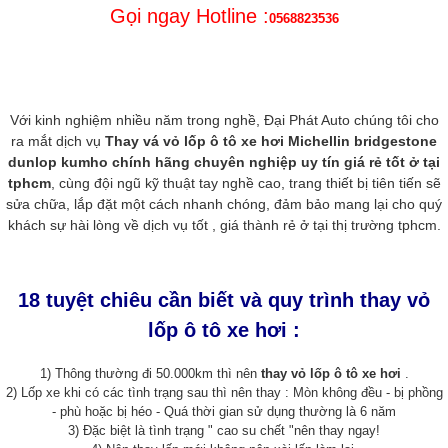
Gọi ngay Hotline :
0568823536
Với kinh nghiệm nhiều năm trong nghề, Đại Phát Auto
chúng tôi cho
ra mắt dịch vụ
Thay vá vỏ lốp
ô tô
xe hơi Michellin bridgestone
dunlop kumho
chính hãng chuyên nghiệp uy tín giá rẻ tốt ở tại
tphcm
, cùng đội ngũ kỹ thuật tay nghề cao, trang thiết bị tiên tiến sẽ
sửa chữa, lắp đặt một cách nhanh chóng, đảm bảo mang lại cho quý
khách sự hài lòng về dịch vụ tốt , giá thành rẻ ở tại thị trường tphcm.
18 tuyệt chiêu cần biết và quy trình thay vỏ
lốp ô tô xe hơi :
1) Thông thường đi 50.000km thì nên
thay vỏ lốp ô tô xe hơi
.
2) Lốp xe khi có các tình trạng sau thì nên thay : Mòn không đều - bị phồng
- phù hoặc bị héo - Quá thời gian sử dụng thường là 6 năm
3) Đặc biệt là tình trạng " cao su chết "nên thay ngay!