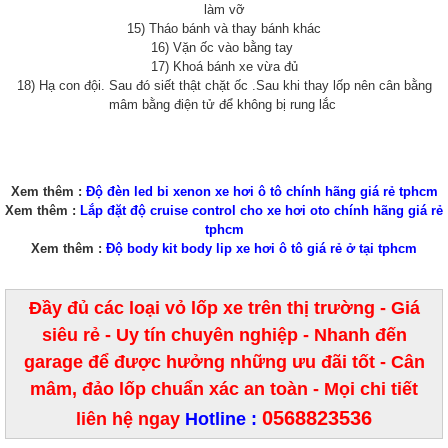
làm vỡ
15) Tháo bánh và thay bánh khác
16) Vặn ốc vào bằng tay
17) Khoá bánh xe vừa đủ
18) Hạ con đội. Sau đó siết thật chặt ốc .Sau khi thay lốp nên cân bằng
mâm bằng điện tử để không bị rung lắc
Xem thêm :
Độ đèn led bi xenon xe hơi ô tô chính hãng giá rẻ tphcm
Xem thêm :
Lắp đặt độ cruise control cho xe hơi oto chính hãng giá rẻ
tphcm
Xem thêm :
Độ body kit body lip xe hơi ô tô giá rẻ ở tại tphcm
Đầy đủ các loại vỏ lốp xe trên thị trường - Giá
siêu rẻ - Uy tín chuyên nghiệp - Nhanh đến
garage để được hưởng những ưu đãi tốt - Cân
mâm, đảo lốp chuẩn xác an toàn - Mọi chi tiết
0568823536
liên hệ ngay
Hotline :