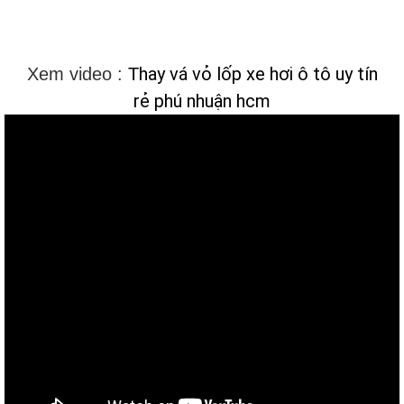
hay vá vỏ lốp xe hơi ô tô uy tín
Xem video :
T
rẻ phú nhuận hcm