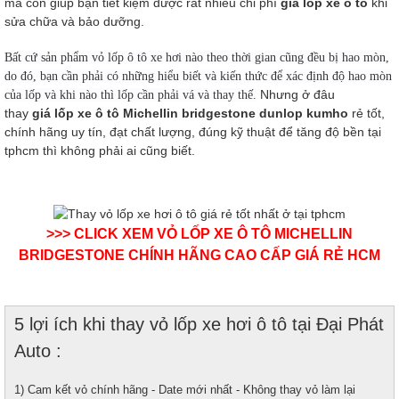
mà còn giúp bạn tiết kiệm được rất nhiều chi phí
giá lốp xe ô tô
khi
sửa chữa và bảo dưỡng.
Bất cứ sản phẩm vỏ lốp ô tô xe hơi nào theo thời gian cũng đều bị hao mòn,
do đó, bạn cần phải có những hiểu biết và kiến thức để xác định độ hao mòn
Nhưng ở đâu
của lốp và khi nào thì lốp cần phải vá và thay thế.
thay
giá
lốp xe ô tô
Michellin bridgestone dunlop kumho
rẻ tốt,
chính hãng uy tín, đạt chất lượng, đúng kỹ thuật để tăng độ bền tại
tphcm thì không phải ai cũng biết.
>>> CLICK XEM
VỎ LỐP XE Ô TÔ MICHELLIN
BRIDGESTONE CHÍNH HÃNG CAO CẤP GIÁ RẺ HCM
5 lợi ích khi thay vỏ lốp xe hơi ô tô tại Đại Phát
Auto :
1) Cam kết vỏ chính hãng - Date mới nhất - Không thay vỏ làm lại