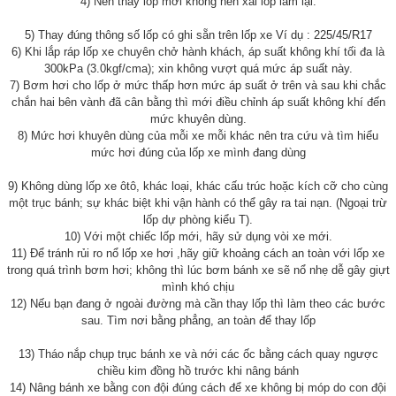
4) Nên thay lốp mới không nên xài lốp làm lại.
5) Thay đúng thông số lốp có ghi sẵn trên lốp xe Ví dụ : 225/45/R17
6) Khi lắp ráp lốp xe chuyên chở hành khách, áp suất không khí tối đa là
300kPa (3.0kgf/cma); xin không vượt quá mức áp suất này.
7) Bơm hơi cho lốp ở mức thấp hơn mức áp suất ở trên và sau khi chắc
chắn hai bên vành đã cân bằng thì mới điều chỉnh áp suất không khí đến
mức khuyên dùng.
8) Mức hơi khuyên dùng của mỗi xe mỗi khác nên tra cứu và tìm hiểu
mức hơi đúng của lốp xe mình đang dùng
9) Không dùng lốp xe ôtô, khác loại, khác cấu trúc hoặc kích cỡ cho cùng
một trục bánh; sự khác biệt khi vận hành có thể gây ra tai nạn. (Ngoại trừ
lốp dự phòng kiểu T).
10) Với một chiếc lốp mới, hãy sử dụng vòi xe mới.
11) Để tránh rủi ro nổ lốp xe hơi ,hãy giữ khoảng cách an toàn với lốp xe
trong quá trình bơm hơi; không thì lúc bơm bánh xe sẽ nổ nhẹ dễ gây giựt
mình khó chịu
12) Nếu bạn đang ở ngoài đường mà cần thay lốp thì làm theo các bước
sau. Tìm nơi bằng phẳng, an toàn để thay lốp
13) Tháo nắp chụp trục bánh xe và nới các ốc bằng cách quay ngược
chiều kim đồng hồ trước khi nâng bánh
14) Nâng bánh xe bằng con đội đúng cách để xe không bị móp do con đội