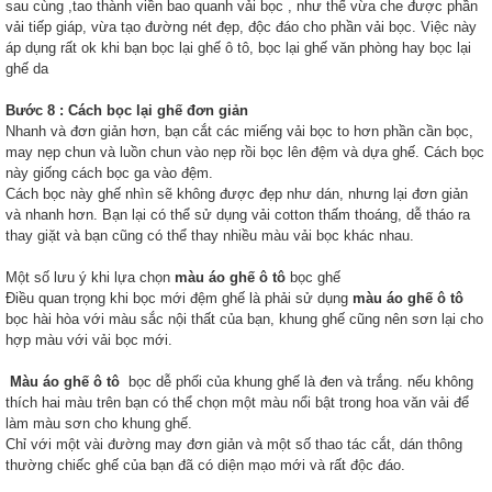
sau cùng ,tao thành viền bao quanh vải bọc , như thế vừa che được phần
vải tiếp giáp, vừa tạo đường nét đẹp, độc đáo cho phần vải bọc. Việc này
áp dụng rất ok khi bạn bọc lại ghế ô tô, bọc lại ghế văn phòng hay bọc lại
ghế da
Bước 8 : Cách bọc lại ghế đơn giản
Nhanh và đơn giản hơn, bạn cắt các miếng vải bọc to hơn phần cần bọc,
may nẹp chun và luồn chun vào nẹp rồi bọc lên đệm và dựa ghế. Cách bọc
này giống cách bọc ga vào đệm.
Cách bọc này ghế nhìn sẽ không được đẹp như dán, nhưng lại đơn giản
và nhanh hơn. Bạn lại có thể sử dụng vải cotton thấm thoáng, dễ tháo ra
thay giặt và bạn cũng có thể thay nhiều màu vải bọc khác nhau.
Một số lưu ý khi lựa chọn
màu áo ghế ô tô
bọc ghế
Điều quan trọng khi bọc mới đệm ghế là phải sử dụng
màu áo ghế ô tô
bọc hài hòa với màu sắc nội thất của bạn, khung ghế cũng nên sơn lại cho
hợp màu với vải bọc mới.
Màu áo ghế ô tô
bọc dễ phối của khung ghế là đen và trắng. nếu không
thích hai màu trên bạn có thể chọn một màu nổi bật trong hoa văn vải để
làm màu sơn cho khung ghế.
Chỉ với một vài đường may đơn giản và một số thao tác cắt, dán thông
thường chiếc ghế của bạn đã có diện mạo mới và rất độc đáo.