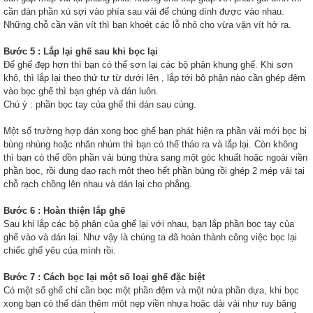
cần dán phần xù sợi vào phía sau vải để chúng dính được vào nhau.
Những chỗ cần vặn vít thì bạn khoét các lỗ nhỏ cho vừa vặn vít hở ra.
Bước 5 : Lắp lại ghế sau khi bọc lại
Để ghế đẹp hơn thì bạn có thể sơn lại các bộ phận khung ghế. Khi sơn
khô, thì lắp lại theo thứ tự từ dưới lên , lắp tới bộ phận nào cần ghép đệm
vào bọc ghế thì bạn ghép và dán luôn.
Chú ý : phần bọc tay của ghế thì dán sau cùng.
Một số trường hợp dán xong bọc ghế bạn phát hiện ra phần vải mới bọc bị
bùng nhùng hoặc nhăn nhúm thì bạn có thể tháo ra và lắp lại. Còn không
thì bạn có thể dồn phần vải bùng thừa sang một góc khuất hoặc ngoài viền
phần bọc, rồi dung dao rạch một theo hết phần bùng rồi ghép 2 mép vải tại
chỗ rạch chồng lên nhau và dán lại cho phẳng.
Bước 6 : Hoàn thiện lắp ghế
Sau khi lắp các bộ phận của ghế lại với nhau, bạn lắp phần bọc tay của
ghế vào và dán lại. Như vậy là chúng ta đã hoàn thành công việc bọc lại
chiếc ghế yêu của mình rồi.
Bước 7 : Cách bọc lại một số loại ghế đặc biệt
Có một số ghế chỉ cần bọc một phần đệm và một nửa phần dựa, khi bọc
xong bạn có thể dán thêm một nẹp viền nhựa hoặc dải vải như ruy băng