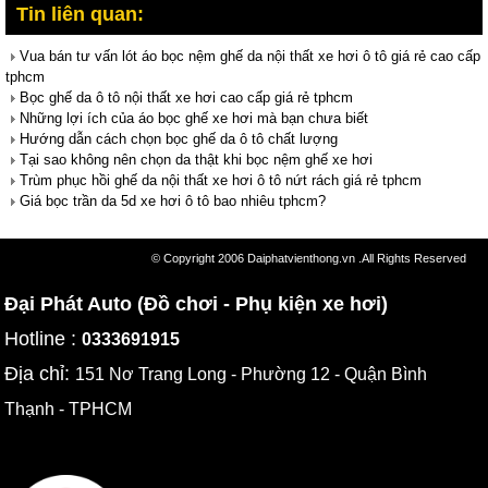
Tin liên quan:
Vua bán tư vấn lót áo bọc nệm ghế da nội thất xe hơi ô tô giá rẻ cao cấp
tphcm
Bọc ghế da ô tô nội thất xe hơi cao cấp giá rẻ tphcm
Những lợi ích của áo bọc ghế xe hơi mà bạn chưa biết
Hướng dẫn cách chọn bọc ghế da ô tô chất lượng
Tại sao không nên chọn da thật khi bọc nệm ghế xe hơi
Trùm phục hồi ghế da nội thất xe hơi ô tô nứt rách giá rẻ tphcm
Giá bọc trần da 5d xe hơi ô tô bao nhiêu tphcm?
© Copyright 2006 Daiphatvienthong.vn .All Rights Reserved
Đại Phát Auto (Đồ chơi - Phụ kiện xe hơi)
Hotline :
0333691915
Địa chỉ:
151 Nơ Trang Long - Phường 12 - Quận Bình
Thạnh - TPHCM