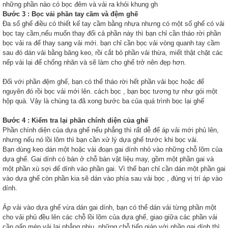
những phần nào có bọc đêm và vải ra khỏi khung gh
Bước 3 : Bọc vải phần tay cầm và đệm ghế
Đa số ghế điều có thiết kế tay cầm bằng nhựa nhưng có một số ghế có vải
bọc tay cầm,nếu muốn thay đổi cả phần này thì bạn chỉ cần tháo rời phần
bọc vải ra để thay sang vải mới. bạn chỉ cần bọc vải vòng quanh tay cầm
sau đó dán vải bằng băng keo, rồi cắt bỏ phần vải thừa, miết thật chặt các
nếp vải lại để chống nhăn và sẽ làm cho ghế trở nên đẹp hơn.
Đối với phần đệm ghế, bạn có thể tháo rời hết phần vải bọc hoặc để
nguyên đó rồi bọc vải mới lên. cách bọc , bạn bọc tương tự như gói một
hộp quà. Vậy là chúng ta đã xong bước ba của quá trình bọc lại ghế
Bước 4 : Kiểm tra lại phần chính diện của ghế
Phần chính diện của dựa ghế nếu phẳng thì rất dễ để áp vải mới phủ lên,
nhưng nếu nó lồi lõm thì bạn cần xử lý dựa ghế trước khi bọc vải.
Bạn dùng keo dán một hoặc vài đoạn gai dính nhỏ vào những chỗ lõm của
dựa ghế. Gai dính có bán ở chỗ bán vật liệu may, gồm một phần gai và
một phần xù sợi để dính vào phần gai. Vì thế bạn chỉ cần dán một phần gai
vào dựa ghế còn phần kia sẽ dán vào phía sau vải bọc , đúng vị trí áp vào
dính.
Áp vải vào dựa ghế vừa dán gai dính, bạn có thể dán vải từng phần một
cho vải phủ đều lên các chỗ lồi lõm của dựa ghế, giao giữa các phần vải
cần gấp mép vải lại phẳng phiu. những chỗ tiếp giáp với phần gai dính thì