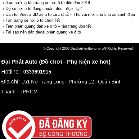
3 xu hướng tân trang xe hơi ô tô độc đáo 2018
Độ xe hơi ô tô đúng chuẩn: độc - đẹp - lạ?
Dán tem/decal 3D xe ô tô cực chất – Thú vui mới cho chủ xế sành điệu
Tân trang xe hơi ô tô chơi Tết
Tem phản quang dán xe ô tô – tân trang đón tết
Tại sao nên dán decal phản quang xe ô tô
© Copyright 2006 Daiphatvienthong.vn .All Rights Reserved
Đại Phát Auto (Đồ chơi - Phụ kiện xe hơi)
Hotline :
0333691915
Địa chỉ:
151 Nơ Trang Long - Phường 12 - Quận Bình
Thạnh - TPHCM