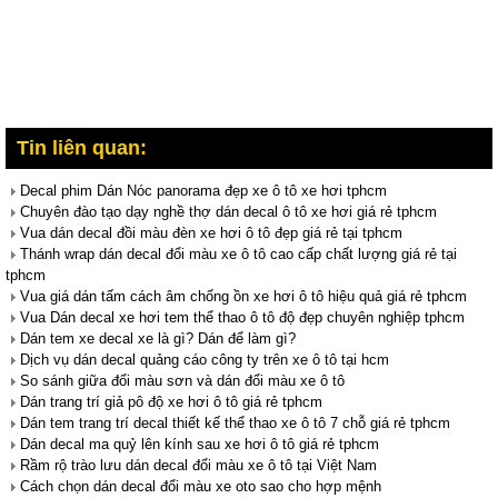
Tin liên quan:
Decal phim Dán Nóc panorama đẹp xe ô tô xe hơi tphcm
Chuyên đào tạo dạy nghề thợ dán decal ô tô xe hơi giá rẻ tphcm
Vua dán decal đồi màu đèn xe hơi ô tô đẹp giá rẻ tại tphcm
Thánh wrap dán decal đổi màu xe ô tô cao cấp chất lượng giá rẻ tại
tphcm
Vua giá dán tấm cách âm chống ồn xe hơi ô tô hiệu quả giá rẻ tphcm
Vua Dán decal xe hơi tem thể thao ô tô độ đẹp chuyên nghiệp tphcm
Dán tem xe decal xe là gì? Dán để làm gì?
Dịch vụ dán decal quảng cáo công ty trên xe ô tô tại hcm
So sánh giữa đổi màu sơn và dán đổi màu xe ô tô
Dán trang trí giả pô độ xe hơi ô tô giá rẻ tphcm
Dán tem trang trí decal thiết kế thể thao xe ô tô 7 chỗ giá rẻ tphcm
Dán decal ma quỷ lên kính sau xe hơi ô tô giá rẻ tphcm
Rầm rộ trào lưu dán decal đổi màu xe ô tô tại Việt Nam
Cách chọn dán decal đổi màu xe oto sao cho hợp mệnh