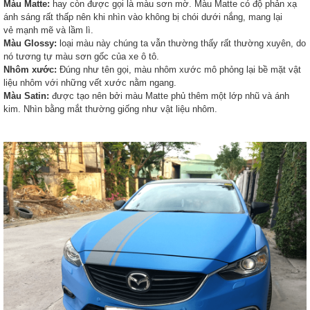
Màu Matte:
hay còn được gọi là màu sơn mờ. Màu Matte có độ phản xạ
ánh sáng rất thấp nên khi nhìn vào không bị chói dưới nắng, mang lại
vẻ mạnh mẽ và lầm lì.
Màu Glossy:
loại màu này chúng ta vẫn thường thấy rất thường xuyên, do
nó tương tự màu sơn gốc của xe ô tô.
Nhôm xước:
Đúng như tên gọi, màu nhôm xước mô phỏng lại bề mặt vật
liệu nhôm với những vết xước nằm ngang.
Màu Satin:
được tạo nên bởi màu Matte phủ thêm một lớp nhũ và ánh
kim. Nhìn bằng mắt thường giống như vật liệu nhôm.