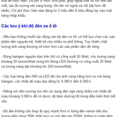
khá dễ thực hiện, chi phí ở mức vừa phải, giúp ngoại thất xe trở nên bắt
mắt, tạo ấn tượng nét sang trọng, tôn lên vẻ ngoài xe nổi bật hơn rất
nhiều. Chi phí thực hiện dao động từ 2 triệu đến 8 triệu đồng tùy vào mặt
hàng nhập khẩu.
Các lưu ý khi độ đèn xe ô tô
- Nếu bạn không muốn tác động vào bộ đèn xe thì có thể lựa chọn các sản
phẩm đèn nguyên bộ, thiết kế cho nhiều xe phổ thông. Tuy nhiên chất
lượng ánh sáng thường sẽ kém hơn các sản phẩm đèn độ riêng.
- Bóng halogen nguyên bản trên ôtô có công suất 55 Watt, cho lượng sáng
khoảng 20 lumen/Watt trong khi Bóng LED thường có công suất 25 Watt
và lượng sáng đạt khoảng tới 150 lumen/Watt.
- Các loại bóng đèn HID và LED độ cho ánh sáng trắng hơn so với bóng
halogen, với nhiệt độ màu dao động từ 4.300 k đến 6.500 k.
- Riêng với đèn sương mù nên sử dụng đèn ngả vàng nhiều với nhiệt độ
màu khoảng 3.000 k để có được độ bám đường tốt trong điều kiện thời tiết
xấu.
- Độ đèn không cần thay ắc-quy mạnh hơn vì bóng đèn xenon tiêu thụ
lượng điện năng 35W, thấp hơn so với đèn gin (55W); không lo chập điện