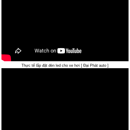
Thực tế lắp đặt đèn led cho xe hơi [ Đại Phát auto ]