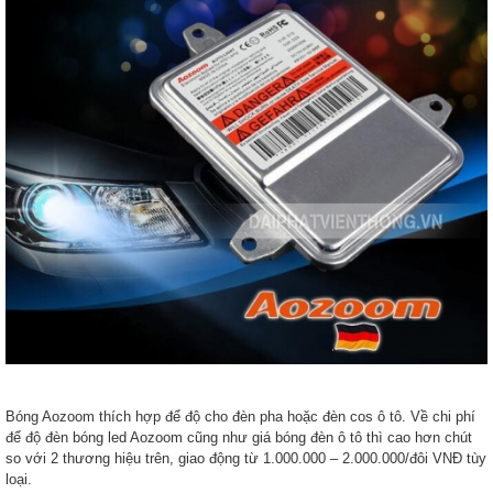
Bóng Aozoom thích hợp để độ cho đèn pha hoặc đèn cos ô tô. Về chi phí
để độ đèn bóng led Aozoom cũng như giá bóng đèn ô tô thì cao hơn chút
so với 2 thương hiệu trên, giao động từ 1.000.000 – 2.000.000/đôi VNĐ tùy
loại.