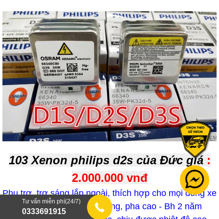
103 Xenon philips d2s của Đức giá
:
2.000.000 vnđ
Phụ trợ, trợ sáng lắp ngoài, thích hợp cho mọi dòng xe
Tư vấn miễn phí(24/7)
Ánh sáng có mạnh và rộng, pha cao - Bh 2 năm
0333691915