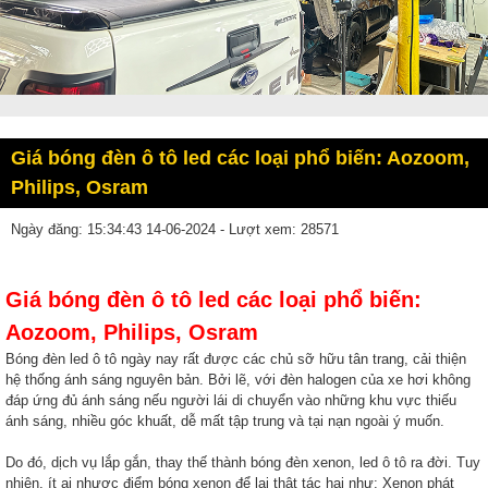
Giá bóng đèn ô tô led các loại phổ biến: Aozoom,
Philips, Osram
Ngày đăng: 15:34:43 14-06-2024 - Lượt xem: 28571
Giá bóng đèn ô tô led các loại phổ biến:
Aozoom, Philips, Osram
Bóng đèn led ô tô ngày nay rất được các chủ sỡ hữu tân trang, cải thiện
hệ thống ánh sáng nguyên bản. Bởi lẽ, với đèn halogen của xe hơi không
đáp ứng đủ ánh sáng nếu người lái di chuyển vào những khu vực thiếu
ánh sáng, nhiều góc khuất, dễ mất tập trung và tại nạn ngoài ý muốn.
Do đó, dịch vụ lắp gắn, thay thế thành bóng đèn xenon, led ô tô ra đời. Tuy
nhiên, ít ai nhược điểm bóng xenon để lại thật tác hại như: Xenon phát