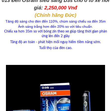
013 Đèn Osram
siêu sáng
D3s cho ô tô xe hơi
giá:
2,250,000 Vnđ
(Chính hãng Đức)
Tăng độ sáng cho đèn đến 110%, chùm sáng chiếu xa đến 35m
Ánh sáng trắng hơn đến 20% so với tiêu chuẩn.
Chiếu xa hơn 35m so với bóng zin theo xe giúp tăng thời gian phản
ứng lên đến 2 giây
Tăng độ an toàn - phát hiện mối nguy hiểm tiềm năng sớm.
Tuổi thọ của đèn cao.