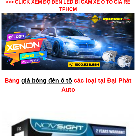
>>> CLICK XEM
ĐỘ ĐÈN LED BI GẦM XE Ô TÔ GIÁ RẺ
TPHCM
Bảng
giá bóng đèn ô tô
các loại tại Đại Phát
Auto