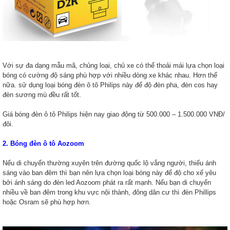
Với sự đa dạng mẫu mã, chủng loại, chủ xe có thể thoải mái lựa chọn loại
bóng có cường độ sáng phù hợp với nhiều dòng xe khác nhau. Hơn thế
nữa. sử dụng loại bóng đèn ô tô Philips này để độ đèn pha, đèn cos hay
đèn sương mù đều rất tốt.
Giá bóng đèn ô tô Philips hiện nay giao động từ 500.000 – 1.500.000 VNĐ/
đôi.
2. Bóng đèn ô tô Aozoom
Nếu di chuyển thường xuyên trên đường quốc lộ vắng người, thiếu ánh
sáng vào ban đêm thì bạn nên lựa chọn loại bóng này để độ cho xế yêu
bởi ánh sáng do đèn led Aozoom phát ra rất mạnh. Nếu bạn di chuyển
nhiều về ban đêm trong khu vực nội thành, đông dân cư thì đèn Phillips
hoặc Osram sẽ phù hợp hơn.