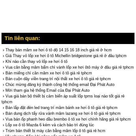
Tin liên quan:
Thay bán mâm xe hơi ô tô độ 14 15 16 18 inch giá rẻ ở hcm
Giá Thay vỏ lốp xe hơi ô tô Michellin bridgestone giá rẻ ở đâu tphcm
Khi nào cần thay vỏ lốp xe hơi ô tô
Vua cân bằng mâm bấm chì vành lốp xe hơi ôtô máy ở đâu giá rẻ tphcm
Bán miếng chì cân mâm xe hơi ô tô giá rẻ tphcm
Bán cuộn dây viền trang trí nội thất xe hơi ô tô giá rẻ tphcm
Chúc mừng đăng ký thành công hệ thống email Đại Phát Auto
Mời tham gia hệ thống Email của Đại Phát Auto
Vua giá bán bộ thiết bị cảm biến áp suất lốp tpms loại nào tốt giá rẻ
tphcm
Bán lắp đặt đèn led trang trí mâm bánh xe hơi ô tô giá rẻ tphcm
Bán dung dịch tẩy rửa vành mâm lazang xe hơi ô tô giá rẻ tphcm
Vua bán ốp phanh heo dầu brembo ô tô xe hơi chính hãng giá rẻ tphcm
Lốp xe ô tô Mazda 6 kém và cách bảo trì đúng lúc
Trùm bán thiết bị máy cân bằng mâm lốp ô tô giá rẻ hcm