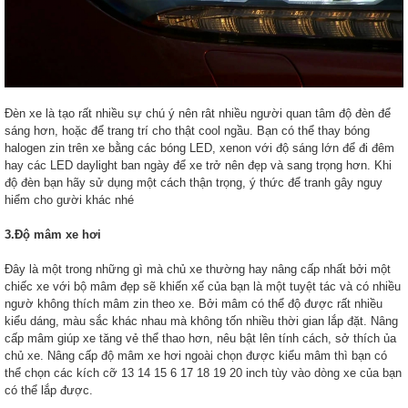
Đèn xe là tạo rất nhiều sự chú ý nên rât nhiều người quan tâm độ đèn để
sáng hơn, hoặc để trang trí cho thật cool ngầu. Bạn có thể thay bóng
halogen zin trên xe bằng các bóng LED, xenon với độ sáng lớn để đi đêm
hay các LED daylight ban ngày để xe trở nên đẹp và sang trọng hơn. Khi
độ đèn bạn hãy sử dụng một cách thận trọng, ý thức để tranh gây nguy
hiểm cho gười khác nhé
3.Độ mâm xe hơi
Đây là một trong những gì mà chủ xe thường hay nâng cấp nhất bởi một
chiếc xe với bộ mâm đẹp sẽ khiến xế của bạn là một tuyệt tác và có nhiều
ngườ không thích mâm zin theo xe. Bởi mâm có thể độ được rất nhiều
kiểu dáng, màu sắc khác nhau mà không tốn nhiều thời gian lắp đặt. Nâng
cấp mâm giúp xe tăng vẻ thể thao hơn, nêu bật lên tính cách, sở thích ủa
chủ xe. Nâng cấp độ mâm xe hơi ngoài chọn được kiểu mâm thì bạn có
thể chọn các kích cỡ 13 14 15 6 17 18 19 20 inch tùy vào dòng xe của bạn
có thể lắp được.