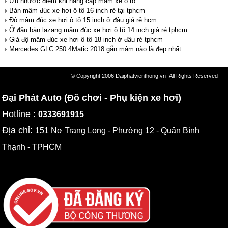
Ưu nhược điểm khi nâng cấp mâm xe ô tô
Bán mâm đúc xe hơi ô tô 16 inch rẻ tại tphcm
Độ mâm đúc xe hơi ô tô 15 inch ở đâu giá rẻ hcm
Ở đâu bán lazang mâm đúc xe hơi ô tô 14 inch giá rẻ tphcm
Giá độ mâm đúc xe hơi ô tô 18 inch ở đâu rẻ tphcm
Mercedes GLC 250 4Matic 2018 gắn mâm nào là đẹp nhất
© Copyright 2006 Daiphatvienthong.vn .All Rights Reserved
Đại Phát Auto (Đồ chơi - Phụ kiện xe hơi)
Hotline :
0333691915
Địa chỉ:
151 Nơ Trang Long - Phường 12 - Quận Bình
Thạnh - TPHCM