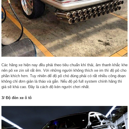
Các hãng xe hiện nay đều phải theo tiêu chuẩn khí thải, âm thanh khắc khe
nên pô xe zin sẽ rất êm. Với những người không thích xe im thì độ pô cho
phần khích hơn. Tuy nhiên để độ pô chó đúng phải có rất nhiều công đoạn
không chỉ đơn giản là tháo và gắn. Nếu độ pô full system chính hãng thì
giá sẽ khá cao. Đây là cách độ kén người chơi nhất.
3/ Độ đèn xe ô tô