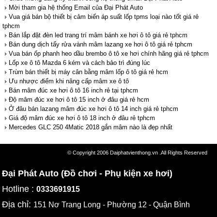
Mời tham gia hệ thống Email của Đại Phát Auto
Vua giá bán bộ thiết bị cảm biến áp suất lốp tpms loại nào tốt giá rẻ
tphcm
Bán lắp đặt đèn led trang trí mâm bánh xe hơi ô tô giá rẻ tphcm
Bán dung dịch tẩy rửa vành mâm lazang xe hơi ô tô giá rẻ tphcm
Vua bán ốp phanh heo dầu brembo ô tô xe hơi chính hãng giá rẻ tphcm
Lốp xe ô tô Mazda 6 kém và cách bảo trì đúng lúc
Trùm bán thiết bị máy cân bằng mâm lốp ô tô giá rẻ hcm
Ưu nhược điểm khi nâng cấp mâm xe ô tô
Bán mâm đúc xe hơi ô tô 16 inch rẻ tại tphcm
Độ mâm đúc xe hơi ô tô 15 inch ở đâu giá rẻ hcm
Ở đâu bán lazang mâm đúc xe hơi ô tô 14 inch giá rẻ tphcm
Giá độ mâm đúc xe hơi ô tô 18 inch ở đâu rẻ tphcm
Mercedes GLC 250 4Matic 2018 gắn mâm nào là đẹp nhất
© Copyright 2006 Daiphatvienthong.vn .All Rights Reserved
Đại Phát Auto (Đồ chơi - Phụ kiện xe hơi)
Hotline :
0333691915
Địa chỉ:
151 Nơ Trang Long - Phường 12 - Quận Bình