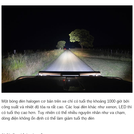
Một bóng đèn halogen cơ bản trên xe chỉ có tuổi thọ khoảng 1000 giờ bởi
công suất và nhiệt độ tỏa ra rất cao. Các loại đèn khác như xenon, LED thì
có tuổi thọ cao hơn. Tuy nhiên có thể nhiều nguyên nhân như va chạm,
dòng điện không ổn định có thể làm giảm tuổi thọ đèn