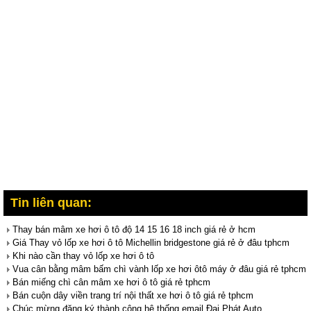
Tin liên quan:
Thay bán mâm xe hơi ô tô độ 14 15 16 18 inch giá rẻ ở hcm
Giá Thay vỏ lốp xe hơi ô tô Michellin bridgestone giá rẻ ở đâu tphcm
Khi nào cần thay vỏ lốp xe hơi ô tô
Vua cân bằng mâm bấm chì vành lốp xe hơi ôtô máy ở đâu giá rẻ tphcm
Bán miếng chì cân mâm xe hơi ô tô giá rẻ tphcm
Bán cuộn dây viền trang trí nội thất xe hơi ô tô giá rẻ tphcm
Chúc mừng đăng ký thành công hệ thống email Đại Phát Auto