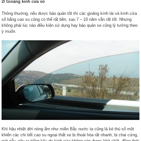
2/ Gioăng kính cửa sổ
Thông thường, nếu được bảo quản tốt thì các gioăng kính lái và kính cửa
sổ bằng cao su cũng có thể rất bền, sau 7 – 10 năm vẫn rất tốt. Nhưng
không phải lúc nào điều kiện sử dụng hay bảo quản xe cũng lý tưởng theo
ý muốn.
Khí hậu nhiệt đới nóng ẩm như miền Bắc nước ta cũng là kẻ thù số một
khiến các chi tiết cao su ngoại thất xe bị thoái hóa rất nhanh, bị chai cứng,
nứt gẫy, gây ra tiếng kêu do kính cửa không còn được khít chặt, đồng thời