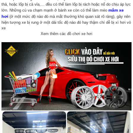
thả, hoặc lốp bị cà vỉa,… đều có thể làm lốp bị rách hoặc nổ do chịu áp lực
mâm xe
lớn. Những cú va chạm mạnh ở bánh xe còn có thể làm méo
hơi
(ở một mức độ nào đó mà mắt thường khó quan sát rõ ràng), gây nên
hiện tượng xe bị rung ở một dải tốc độ nào đó hay thậm chí dễ bị xì hơi vỏ
xe
Xem thêm các đồ chơi xe hơi