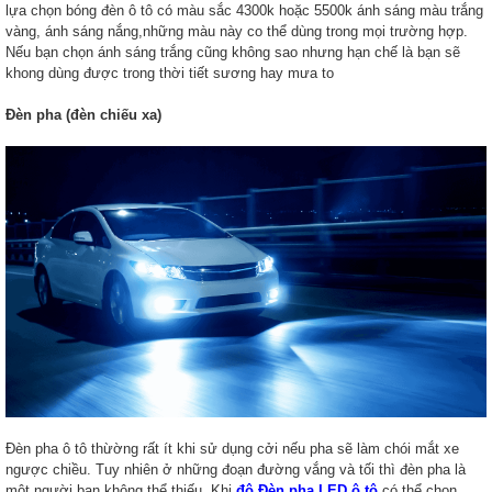
lựa chọn bóng đèn ô tô có màu sắc 4300k hoặc 5500k ánh sáng màu trắng
vàng, ánh sáng nắng,những màu này co thể dùng trong mọi trường hợp.
Nếu bạn chọn ánh sáng trắng cũng không sao nhưng hạn chế là bạn sẽ
khong dùng được trong thời tiết sương hay mưa to
Đèn pha (đèn chiếu xa)
Đèn pha ô tô thừờng rất ít khi sử dụng cởi nếu pha sẽ làm chói mắt xe
ngược chiều. Tuy nhiên ở những đoạn đường vắng và tối thì đèn pha là
một người bạn không thể thiếu. Khi
độ Đèn pha LED ô tô
có thể chọn