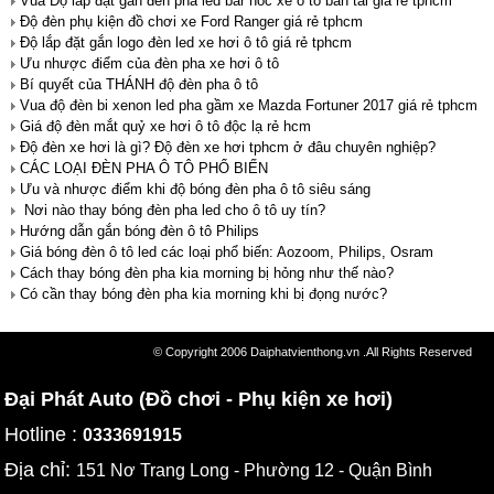
Vua Độ lắp đặt gắn đèn pha led bar nóc xe ô tô bán tải giá rẻ tphcm
Độ đèn phụ kiện đồ chơi xe Ford Ranger giá rẻ tphcm
Độ lắp đặt gắn logo đèn led xe hơi ô tô giá rẻ tphcm
Ưu nhược điểm của đèn pha xe hơi ô tô
Bí quyết của THÁNH độ đèn pha ô tô
Vua độ đèn bi xenon led pha gầm xe Mazda Fortuner 2017 giá rẻ tphcm
Giá độ đèn mắt quỷ xe hơi ô tô độc lạ rẻ hcm
Độ đèn xe hơi là gì? Độ đèn xe hơi tphcm ở đâu chuyên nghiệp?
CÁC LOẠI ĐÈN PHA Ô TÔ PHỔ BIẾN
Ưu và nhược điểm khi độ bóng đèn pha ô tô siêu sáng
Nơi nào thay bóng đèn pha led cho ô tô uy tín?
Hướng dẫn gắn bóng đèn ô tô Philips
Giá bóng đèn ô tô led các loại phổ biến: Aozoom, Philips, Osram
Cách thay bóng đèn pha kia morning bị hỏng như thế nào?
Có cần thay bóng đèn pha kia morning khi bị đọng nước?
© Copyright 2006 Daiphatvienthong.vn .All Rights Reserved
Đại Phát Auto (Đồ chơi - Phụ kiện xe hơi)
Hotline :
0333691915
Địa chỉ:
151 Nơ Trang Long - Phường 12 - Quận Bình