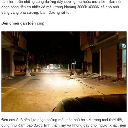
tâm hơn trên những cung đường đầy sương mù hoặc mưa lớn. Bạn nên
chọn bóng đèn có nhiệt độ màu trong khoảng 3000K-4000K sẽ cho ánh
sáng vàng phá sương, bám đường rất tốt
Đèn chiếu gần (đèn cos)
Đèn cos ô tô nên lựa chọn những màu sắc phù hợp đi trong mọi thời tiết,
cũng như đảm bảo được tính thẩm mỹ và không gây chói người khác. nên