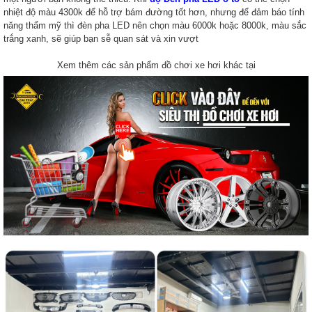
nhiệt độ màu 4300k để hỗ trợ bám đường tốt hơn, nhưng để đảm báo tính
năng thẩm mỹ thì đèn pha LED nên chọn màu 6000k hoặc 8000k, màu sắc
trắng xanh, sẽ giúp bạn sễ quan sát và xin vượt
Xem thêm các sản phẩm đồ chơi xe hơi khác tại