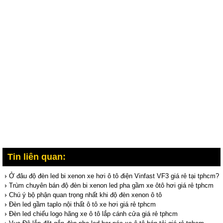
Tin liên quan:
Ở đâu độ đèn led bi xenon xe hơi ô tô điện Vinfast VF3 giá rẻ tại tphcm?
Trùm chuyên bán độ đèn bi xenon led pha gầm xe ôtô hơi giá rẻ tphcm
Chú ý bộ phận quan trọng nhất khi độ đèn xenon ô tô
Đèn led gầm taplo nội thất ô tô xe hơi giá rẻ tphcm
Đèn led chiếu logo hãng xe ô tô lắp cánh cửa giá rẻ tphcm