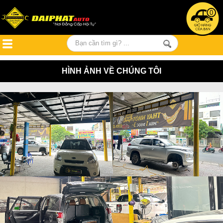
0
HÌNH ẢNH VỀ CHÚNG TÔI