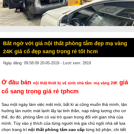
Bất ngờ với giá nội thất phòng tắm đẹp mạ vàng
24K giả cổ đẹp sang trọng rẻ tốt hcm
Ngày đăng: 09:58:09 20-05-2019 - Lượt xem: 2819
Ở đâu bán
giả
nội thất thiết bị vệ sinh nhà tắm
mạ vàng 24K
cổ sang trọng giá rẻ tphcm
Sau một ngày làm việc mệt mỏi, bất kì ai cũng muốn thả mình, tận
hưởng làn nước mát lạnh lấy lại tinh thần, nạp năng lượng cho cơ
thể, do đó, phòng tắm có vai trò quan trọng đối với gian nhà của
mình. Tùy vào ý thích của từng người mà gia chủ ngôi nhà sẽ lựa
chọn trang trí
nội thất phòng tắm cao cấp
từng bộ phận, chi tiết