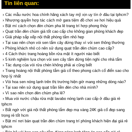
Tin liên quan:
Các mẫu nước hoa chính hãng xách tay mỹ xịn uy tín ở đâu tại tphcm?
Nhượng quyền hợp tác cách mở gara tiệm đồ chơi xe hơi hiệu quả
Bật mí cách chọn đèn chùm pha lê trang trí hợp phong thủy
Quạt trần đèn chùm giá tốt cao cấp cho không gian phòng khách đẹp
Giải pháp sắp xếp nội thất phòng tắm nhỏ hẹp
Tại sao nên chọn vòi sen tắm cây đứng thay vì vòi sen thông thường
Phòng khách nhỏ có nên sử dụng quạt trần đèn chùm cao cấp?
4 Cách thức trang hoàng bồn rửa mặt ít người nào biết
5 kinh nghiệm lựa chọn vòi sen cây tắm đứng tiện nghi cho nhà tắm
Tác dụng của vòi rửa chén không phải ai cũng biết
Trang hoàng nội thất phòng tắm giả cổ theo phong cách cổ điển sao cho
hơp lý nhất
Vòi hoa sen nóng lạnh trên thị trường hiện giờ mang những dòng nào?
Tại sao nên sử dụng quạt trần liền đèn cho nhà mình?
Vì sao nên chọn đèn chùm pha lê?
Mua vòi nước chậu rửa mặt lavabo nóng lạnh cao cấp ở đâu giá rẻ
tphcm
Bất ngờ với giá nội thất phòng tắm đẹp mạ vàng 24K giả cổ đẹp sang
trọng rẻ tốt hcm
Bật mí nơi bán quạt trần đèn chùm trang trí phòng khách hiện đại giá rẻ
tphcm