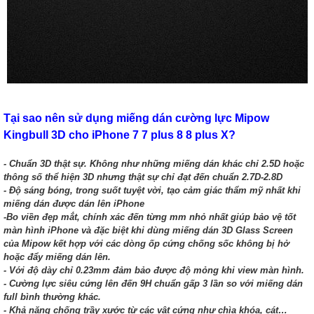
Tại sao nên sử dụng miếng dán cường lực Mipow
Kingbull 3D cho iPhone 7 7 plus 8 8 plus X?
- Chuẩn 3D thật sự. Không như những miếng dán khác chỉ 2.5D hoặc
thông số thể hiện 3D nhưng thật sự chỉ đạt đến chuẩn 2.7D-2.8D
- Độ sáng bóng, trong suốt tuyệt vời, tạo cảm giác thẩm mỹ nhất khi
miếng dán được dán lên iPhone
-Bo viền đẹp mắt, chính xác đến từng mm nhỏ nhất giúp bảo vệ tốt
màn hình iPhone và đặc biệt khi dùng miếng dán 3D Glass Screen
của Mipow kết hợp với các dòng ốp cứng chống sốc không bị hở
hoặc đẩy miếng dán lên.
- Với độ dày chỉ 0.23mm đảm bảo được độ mỏng khi view màn hình.
- Cường lực siêu cứng lên đến 9H chuẩn gấp 3 lần so với miếng dán
full bình thường khác.
- Khả năng chống trầy xước từ các vật cứng như chìa khóa, cát…