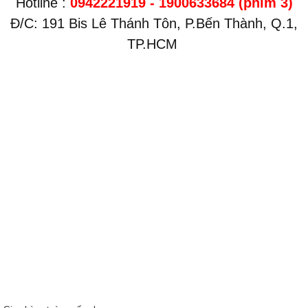
Hotline :
0942221919 -
1900633
684 (phím 3)
Đ/C: 191 Bis Lê Thánh Tôn, P.Bến Thành, Q.1,
TP.HCM