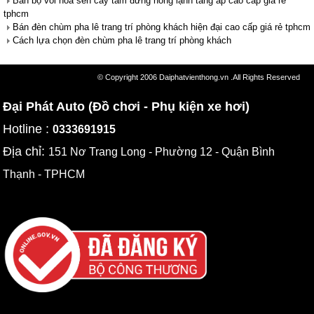
Bán bộ vòi hoa sen cây tắm đứng nóng lạnh tăng áp cao cấp giá rẻ
tphcm
Bán đèn chùm pha lê trang trí phòng khách hiện đại cao cấp giá rẻ tphcm
Cách lựa chọn đèn chùm pha lê trang trí phòng khách
© Copyright 2006 Daiphatvienthong.vn .All Rights Reserved
Đại Phát Auto (Đồ chơi - Phụ kiện xe hơi)
Hotline :
0333691915
Địa chỉ:
151 Nơ Trang Long - Phường 12 - Quận Bình
Thạnh - TPHCM