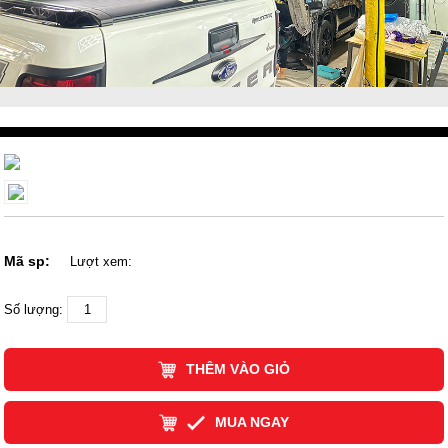
Mã sp:
Lượt xem:
Số lượng:
THÊM VÀO GIỎ
MUA NGAY