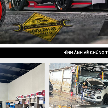
HÌNH ẢNH VỀ CHÚNG T