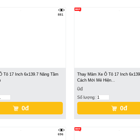
881
 Tô 17 Inch 6x139.7 Nâng Tầm
Thay Mâm Xe Ô Tô 17 Inch 6x139
h
Cách Mới Mẻ Hiện...
0đ
Số lượng:
0đ
0đ
696