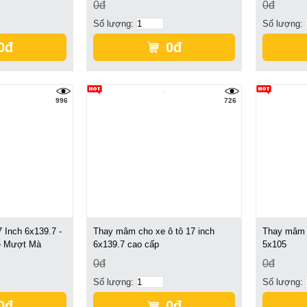
0đ
0đ
Số lượng:
Số lượng:
0đ
0đ
996
726
Inch 6x139.7 -
Thay mâm cho xe ô tô 17 inch
Thay mâm c
Xe Mượt Mà
6x139.7 cao cấp
5x105
0đ
0đ
Số lượng:
Số lượng:
0đ
0đ