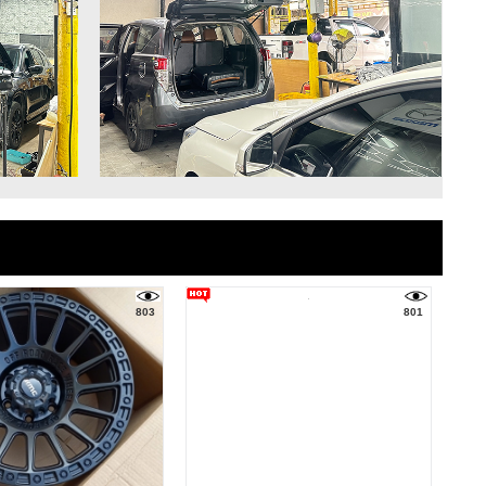
803
801