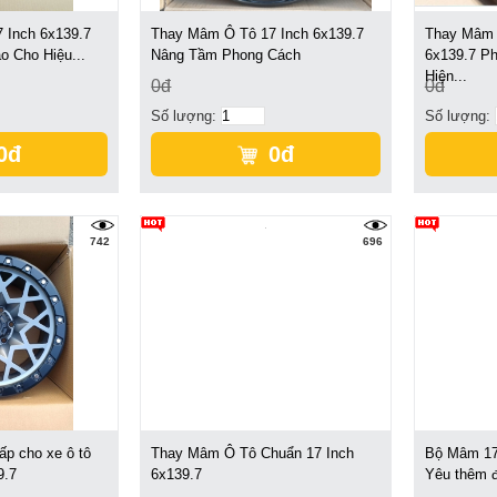
 Inch 6x139.7
Thay Mâm Ô Tô 17 Inch 6x139.7
Thay Mâm 
 Cho Hiệu...
Nâng Tầm Phong Cách
6x139.7 P
Hiện...
0đ
0đ
Số lượng:
Số lượng:
0đ
0đ
742
696
p cho xe ô tô
Thay Mâm Ô Tô Chuẩn 17 Inch
Bộ Mâm 17
9.7
6x139.7
Yêu thêm 