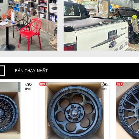
I
BÁN CHẠY NHẤT
896
881