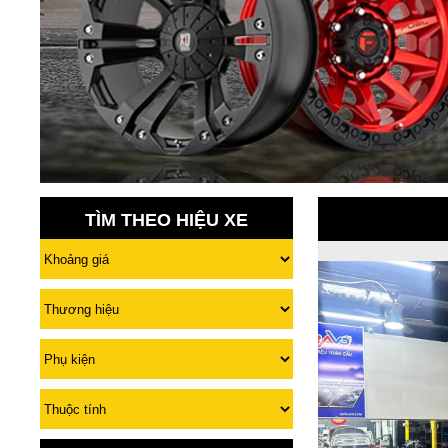
TÌM THEO HIỆU XE