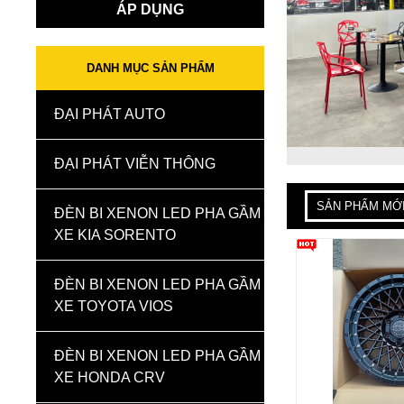
ÁP DỤNG
DANH MỤC SẢN PHẨM
ĐẠI PHÁT AUTO
ĐẠI PHÁT VIỄN THÔNG
SẢN PHẨM MỚ
ĐÈN BI XENON LED PHA GẦM
XE KIA SORENTO
ĐÈN BI XENON LED PHA GẦM
XE TOYOTA VIOS
ĐÈN BI XENON LED PHA GẦM
XE HONDA CRV