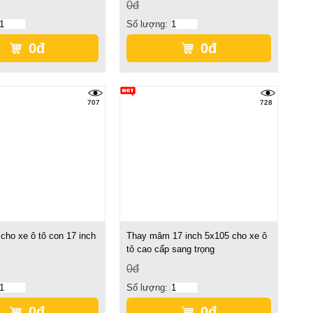
0đ
Số lượng:
0đ
0đ
707
728
ho xe ô tô con 17 inch
Thay mâm 17 inch 5x105 cho xe ô
tô cao cấp sang trọng
0đ
Số lượng:
0đ
0đ