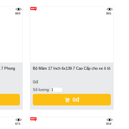
803
801
.7 Phong
Bộ Mâm 17 Inch 6x139.7 Cao Cấp cho xe ô tô
0đ
Số lượng:
0đ
671
810