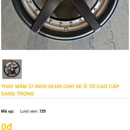
THAY MÂM 17 INCH 5X105 CHO XE Ô TÔ CAO CẤP
SANG TRỌNG
Mã sp:
Lượt xem:
729
0đ