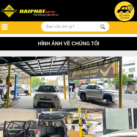
0
HÌNH ẢNH VỀ CHÚNG TÔI