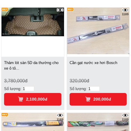
1189
1189
Thảm lót sàn 5D da thường cho
Cần gạt nước xe hơi Bosch
xe ô tô...
3,780,000đ
320,000đ
Số lượng:
Số lượng:
2,100,000đ
200,000đ
1189
1189