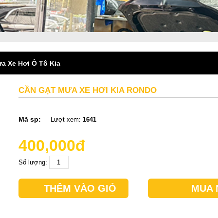
a Xe Hơi Ô Tô Kia
CẦN GẠT MƯA XE HƠI KIA RONDO
Mã sp:
Lượt xem:
1641
400,000đ
Số lượng:
THÊM VÀO GIỎ
MUA 