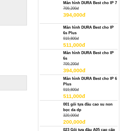
Màn hình DURA Best cho IP 7
709,200đ
394,000đ
Màn hình DURA Best cho IP
6s Plus
919,800đ
511,000đ
Màn hình DURA Best cho IP
6s
709,200đ
394,000đ
Màn hình DURA Best cho IP 6
Plus
919,800đ
511,000đ
001 gối tựa đầu cao su non
bọc da dp
320,000đ
200,000đ
023 Gối tựa đầu A05 cao cấp