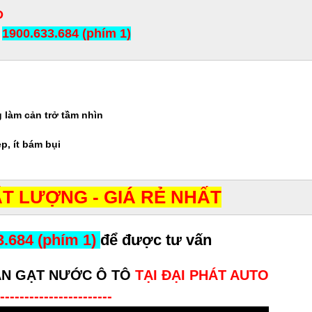
D
1900.633.684 (phím 1)
ng làm cản trở tầm nhìn
p, ít bám bụi
T LƯỢNG - GIÁ RẺ NHẤT
3.684 (phím 1)
để được tư vấn
N GẠT NƯỚC Ô TÔ
TẠI ĐẠI PHÁT AUTO
-----------------------