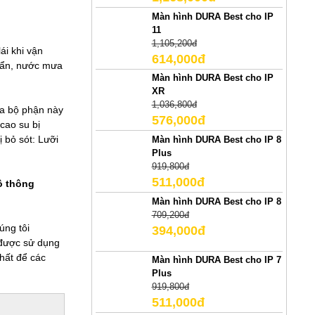
Màn hình DURA Best cho IP
11
1,105,200đ
ái khi vận
614,000đ
 bẩn, nước mưa
Màn hình DURA Best cho IP
XR
1,036,800đ
của bộ phận này
576,000đ
cao su bị
 bỏ sót: Lưỡi
Màn hình DURA Best cho IP 8
Plus
919,800đ
511,000đ
ô thông
Màn hình DURA Best cho IP 8
709,200đ
úng tôi
394,000đ
 được sử dụng
nhất để các
Màn hình DURA Best cho IP 7
Plus
919,800đ
511,000đ