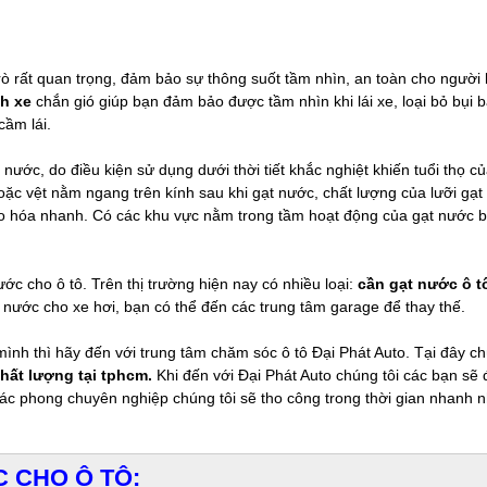
rò rất quan trọng, đảm bảo sự thông suốt tầm nhìn, an toàn cho người l
nh xe
chắn gió giúp bạn đảm bảo được tầm nhìn khi lái xe, loại bỏ bụi
cầm lái.
 nước, do điều kiện sử dụng dưới thời tiết khắc nghiệt khiến tuổi thọ 
oặc vệt nằm ngang trên kính sau khi gạt nước, chất lượng của lưỡi gạt 
lão hóa nhanh. Có các khu vực nằm trong tầm hoạt động của gạt nước bị
ớc cho ô tô. Trên thị trường hiện nay có nhiều loại:
cần gạt nước ô t
ạt nước cho xe hơi, bạn có thể đến các trung tâm garage để thay thế.
ình thì hãy đến với trung tâm chăm sóc ô tô Đại Phát Auto. Tại đây ch
chất lượng tại tphcm.
Khi đến với Đại Phát Auto chúng tôi các bạn sẽ
i tác phong chuyên nghiệp chúng tôi sẽ tho công trong thời gian nhanh 
 CHO Ô TÔ: