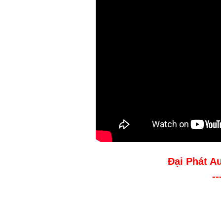
Đại Phát A
--