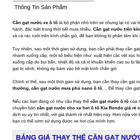
Thông Tin Sản Phẩm
Cần gạt nước xe ô tô
là bộ phận nhỏ trên xe nhưng lại có vai t
hành, đặc biệt trong thời tiết mưa nhiều.
Cần gạt nước trên kí
và cả rác rưởi trên kính chắn gió, để bạn không bị phân tâm khi 
Tuy nhiên, sau một thời gian sử dụng, bạn cần phải thay cần gạt
nhanh xuống cấp, một số biểu hiện như: xuất hiện các vệt sọc h
xuống cấp do bụi bẩn, nhiệt độ và cả vi khuẩn khiến cao su bị 
gạt bị vênh, không ép bám vào bề mặt kính chắn gió.
Chính vì thế, sau một thời gian sử dụng, bạn cần thay cần gạt nư
thường, cần gạt nước mưa phủ nano ô tô
,....Để thay cần g
Nếu các bạn đang có nhu cầu thay thế
cần gạt nước ô tô
của m
chuyên bán
cần gạt nước cho xe hơi ô tô Kia Rondo giá rẻ 
dịch vụ uy tín nhất, với giá thành rẻ nhất hiện nay. Hơn nữa vớ
bạn có thể sớm sử dụng được xe hơi của mình hơn.
BẢNG GIÁ THAY THẾ CẦN GẠT NƯỚC