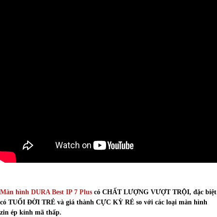
Màn hình DURA Best IP 7 Plus
có CHẤT LƯỢNG VƯỢT TRỘI, đặc biệt
có TUỔI ĐỜI TRẺ và giá thành CỰC KỲ RẺ so với các loại màn hình
zin ép kính mã thấp.