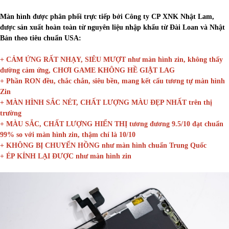
Màn hình được phân phối trực tiếp bởi Công ty CP XNK Nhật Lam,
được sản xuất hoàn toàn từ nguyên liệu nhập khẩu từ Đài Loan và Nhật
Bản theo tiêu chuẩn USA:
+ CẢM ỨNG RẤT NHẠY, SIÊU MƯỢT như màn hình zin, không thấy
đường cảm ứng, CHƠI GAME KHÔNG HỀ GIẬT LAG
+ Phần RON đều, chắc chắn, siêu bền, mang kết cấu tương tự màn hình
Zin
+ MÀN HÌNH SẮC NÉT, CHẤT LƯỢNG MÀU ĐẸP NHẤT trên thị
trường
+ MÀU SẮC, CHẤT LƯỢNG HIỂN THỊ tương đương 9.5/10 đạt chuẩn
99% so với màn hình zin, thậm chí là 10/10
+ KHÔNG BỊ CHUYỂN HỒNG như màn hình chuẩn Trung Quốc
+ ÉP KÍNH LẠI ĐƯỢC như màn hình zin