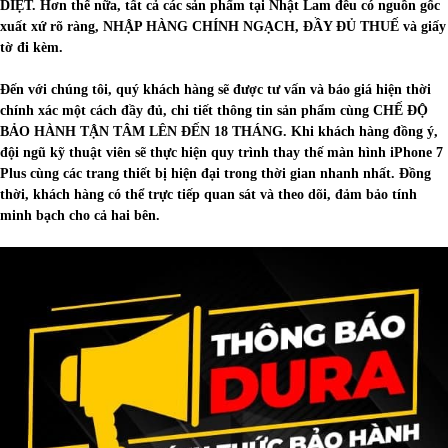
DIỆT. Hơn thế nữa, tất cả các sản phẩm tại Nhật Lam đều có nguồn gốc
xuất xứ rõ ràng, NHẬP HÀNG CHÍNH NGẠCH, ĐẦY ĐỦ THUẾ và giấy
tờ đi kèm.
Đến với chúng tôi, quý khách hàng sẽ được tư vấn và báo giá hiện thời
chính xác một cách đầy đủ, chi tiết thông tin sản phẩm cùng CHẾ ĐỘ
BẢO HÀNH TẬN TÂM LÊN ĐẾN 18 THÁNG. Khi khách hàng đồng ý,
đội ngũ kỹ thuật viên sẽ thực hiện quy trình thay thế màn hình iPhone 7
Plus cùng các trang thiết bị hiện đại trong thời gian nhanh nhất. Đồng
thời, khách hàng có thể trực tiếp quan sát và theo dõi, đảm bảo tính
minh bạch cho cả hai bên.