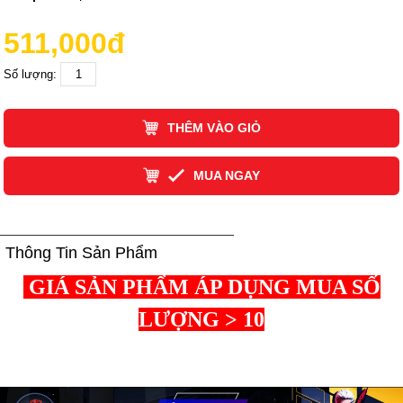
511,000đ
Số lượng:
THÊM VÀO GIỎ
MUA NGAY
Thông Tin Sản Phẩm
GIÁ SẢN PHẨM ÁP DỤNG MUA SỐ
LƯỢNG > 10