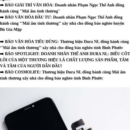
➡️ BẢO GIẢI TRÍ VĂN HÓA:
Doanh nhân Phạm Ngọc Thế Anh đồng
hành cùng "Mái ấm tình thương"
➡️ BÁO VĂN HÓA ĐẦU TƯ:
Doanh nhân Phạm Ngọc Thế Anh đồng
hành cùng ‘’Mái ấm tình thương’’ xây nhà cho đồng bào nghèo huyện
Bù Gia Mập
➡️ BÁO VĂN HÓA TIÊU DÙNG:
Thương hiệu Dura NL đồng hành cùng
‘’Mái ấm tình thương’’ xây nhà cho đồng bào nghèo tỉnh Bình Phước
➡️ BÁO SPOTLIGHT:
DOANH NHÂN THẾ ANH DURA NL: ĐIỀU CỐT
LÕI CỦA MỘT THƯƠNG HIỆU LÀ CHẤT LƯỢNG SẢN PHẨM, TÂM
VÀ TẦM CỦA NGƯỜI DẪN ĐẦU!
➡️ BÁO COSMOLIFE:
Thương hiệu Dura NL đồng hành cùng Mái ấm
tình thương xây nhà cho đồng bào nghèo tỉnh Bình Phước