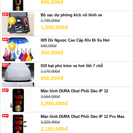
600,000đ
Bộ sạc dự phòng kích nổ bình xe
2,790,000đ
1,550,000đ
005 Dù Ngược Cao Cấp Khi Đi Xe Hơi
540,000đ
300,000đ
010 bạt phủ trùm xe hơi ôtô 7 chỗ
1,170,000đ
650,000đ
Màn hình DURA Oled Phôi Dẻo IP 12
3,564,000đ
1,980,000đ
Màn hình DURA Oled Phôi Dẻo IP 12 Pro Max
3,929,400đ
2,183,000đ