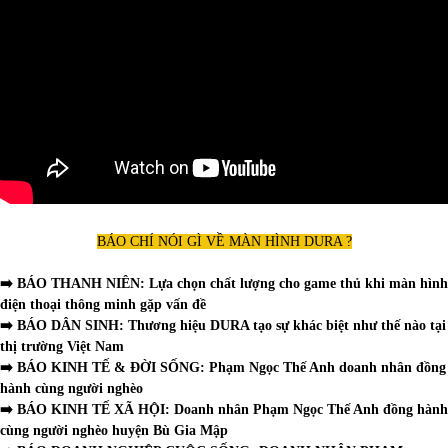
BÁO CHÍ NÓI GÌ VỀ MÀN HÌNH DURA ?
➡️
BÁO THANH NIÊN:
Lựa chọn chất lượng cho game thủ khi màn hình
điện thoại thông minh gặp vấn đề
➡️ BÁO DÂN SINH:
Thương hiệu DURA tạo sự khác biệt như thế nào tại
thị trường Việt Nam
➡️ BÁO KINH TẾ & ĐỜI SỐNG:
Phạm Ngọc Thế Anh doanh nhân đồng
hành cùng người nghèo
➡️ BÁO KINH TẾ XÃ HỘI:
Doanh nhân Phạm Ngọc Thế Anh đồng hành
cùng người nghèo huyện Bù Gia Mập