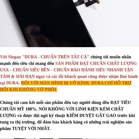
Với Slogan "DURA - CHUẨN TRÊN TẤT CẢ"
chúng tôi muốn nhấn
mạnh đến tiêu chí mang đến
SẢN PHẨM ĐẠT CHUẨN CHẤT LƯỢNG
USA - CHUẨN SIÊU BỀN - CHUẨN BẢO HÀNH SIÊU NHANH TẬN
TÂM & DÀI HẠN ngay cả các lỗi khách quan cũng được nhận Bảo hành
tại DURA.
ĐỐI VỚI MÀN HÌNH BỊ VỠ KÍNH, DURA CHỈ HỖ TRỢ
ĐỔI KHI KHÔNG VỠ PHÔI.
Chúng tôi cam kết mỗi sản phẩm đến tay người dùng đều ĐẠT TIÊU
CHUẨN MỸ 100%, NÓI KHÔNG VỚI LINH KIỆN KÉM CHẤT
LƯỢNG và được đội ngũ kỹ thuật KIỂM DUYỆT GẮT GAO trước khi
tung ra thị trường, để đảm bảo khách hàng có những trải nghiệm sản
phẩm TUYỆT VỜI NHẤT.