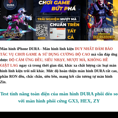
Màn hình iPhone DURA - Màn hình linh kiện
DUY NHẤT ĐẢM BẢO
TÁC VỤ CHƠI GAME & SỬ DỤNG CƯỜNG ĐỘ CAO
mà vẫn đáp ứng
được
ĐỘ CẢM ỨNG ĐỀU, SIÊU NHẠY, MƯỢT MÀ, KHÔNG HỀ
GIẬT LAG
ngay cả trong thời gian dài, khác xa chất lượng các loại màn
hình linh kiện trôi nổi khác. Mức độ hoàn thiện màn hình DURA rất cao,
phần RON đều, chắc chắn, siêu bền, mang kết cấu tương tự màn hình
Zin.
Test tính năng toàn diện của màn hình DURA phôi dẻo so
với màn hình phôi cứng GX3, HEX, ZY