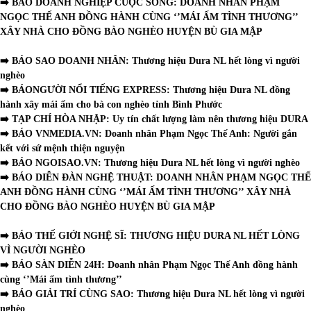
➡️ BÁO DOANH NGHIỆP CUỘC SỐNG:
DOANH NHÂN PHẠM
NGỌC THẾ ANH ĐỒNG HÀNH CÙNG ‘’MÁI ẤM TÌNH THƯƠNG’’
XÂY NHÀ CHO ĐỒNG BÀO NGHÈO HUYỆN BÙ GIA MẬP
➡️ BÁO SAO DOANH NHÂN:
Thương hiệu Dura NL hết lòng vì người
nghèo
➡️ BÁONGƯỜI NỔI TIẾNG EXPRESS:
Thương hiệu Dura NL đồng
hành xây mái ấm cho bà con nghèo tỉnh Bình Phước
➡️ TẠP CHÍ HÒA NHẬP:
Uy tín chất lượng làm nên thương hiệu DURA
➡️ BÁO VNMEDIA.VN:
Doanh nhân Phạm Ngọc Thế Anh: Người gắn
kết với sứ mệnh thiện nguyện
➡️ BÁO NGOISAO.VN:
Thương hiệu Dura NL hết lòng vì người nghèo
➡️ BÁO DIỄN ĐÀN NGHỆ THUẬT:
DOANH NHÂN PHẠM NGỌC THẾ
ANH ĐỒNG HÀNH CÙNG ‘’MÁI ẤM TÌNH THƯƠNG’’ XÂY NHÀ
CHO ĐỒNG BÀO NGHÈO HUYỆN BÙ GIA MẬP
➡️ BÁO THẾ GIỚI NGHỆ SĨ:
THƯƠNG HIỆU DURA NL HẾT LÒNG
VÌ NGƯỜI NGHÈO
➡️ BÁO SÀN DIỄN 24H:
Doanh nhân Phạm Ngọc Thế Anh đồng hành
cùng ‘’Mái ấm tình thương’’
➡️ BÁO GIẢI TRÍ CÙNG SAO:
Thương hiệu Dura NL hết lòng vì người
nghèo