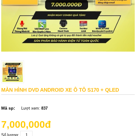
MÀN HÌNH DVD ANDROID XE Ô TÔ S170 + QLED
Mã sp:
Lượt xem:
837
7,000,000đ
Số lượng: