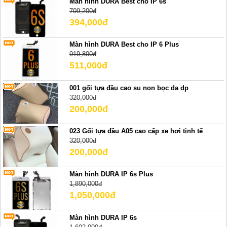
Màn hình DURA Best cho IP 6s
709,200đ
394,000đ
Màn hình DURA Best cho IP 6 Plus
919,800đ
511,000đ
001 gối tựa đầu cao su non bọc da dp
320,000đ
200,000đ
023 Gối tựa đầu A05 cao cấp xe hơi tinh tế
320,000đ
200,000đ
Màn hình DURA IP 6s Plus
1,890,000đ
1,050,000đ
Màn hình DURA IP 6s