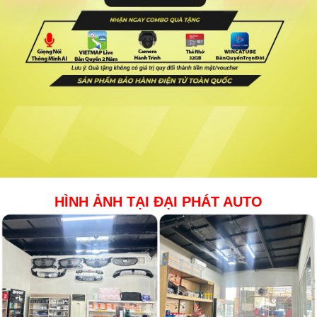
HÌNH ẢNH TẠI ĐẠI PHÁT AUTO​