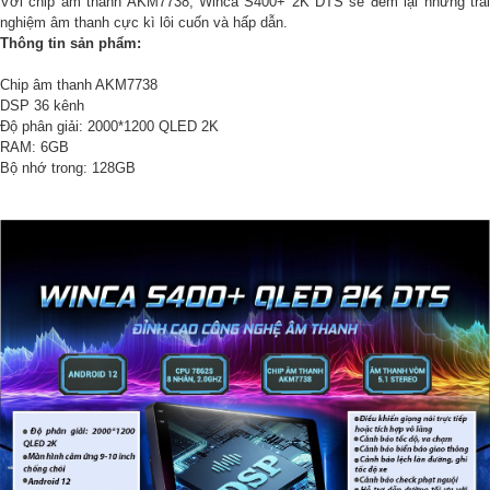
Với chip âm thanh AKM7738, Winca S400+ 2K DTS sẽ đem lại những trải
nghiệm âm thanh cực kì lôi cuốn và hấp dẫn.
Thông tin sản phẩm:
Chip âm thanh AKM7738
DSP 36 kênh
Độ phân giải: 2000*1200 QLED 2K
RAM: 6GB
Bộ nhớ trong: 128GB