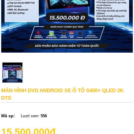
MÀN HÌNH DVD ANDROID XE Ô TÔ S400+ QLED 2K
DTS
Mã sp:
Lượt xem:
556
15,500,000đ