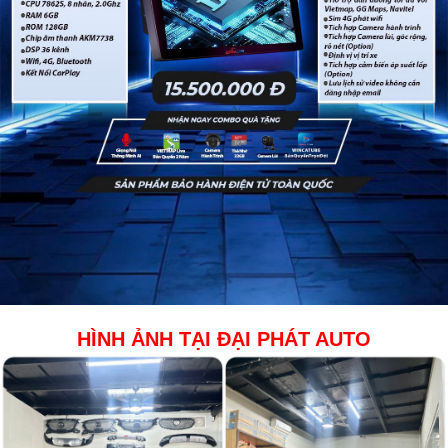
HÌNH ẢNH TẠI ĐẠI PHÁT AUTO​