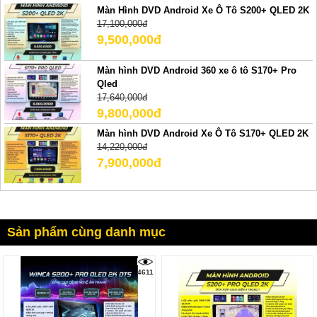
Màn Hình DVD Android Xe Ô Tô S200+ QLED 2K
17,100,000đ
9,500,000đ
Màn hình DVD Android 360 xe ô tô S170+ Pro
Qled
17,640,000đ
9,800,000đ
Màn hình DVD Android Xe Ô Tô S170+ QLED 2K
14,220,000đ
7,900,000đ
Sản phẩm cùng danh mục
4611