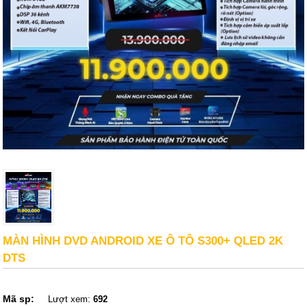
MÀN HÌNH DVD ANDROID XE Ô TÔ S300+ QLED 2K
DTS
Mã sp:
Lượt xem:
692