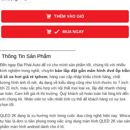
THÊM VÀO GIỎ
MUA NGAY
Thông Tin Sản Phẩm
Đến ngay Đại Phát Auto để có cho mình sản phấm tốt, chúng tôi với nhiều
bán lắp đặt gắn màn hình dvd ốp trần
kinh nghiệm trong nghề, chuyên
ô tô xe hơi giá rẻ tphcm
, hàng cao cấp nhập khẩu chính hãng, chất
lượng hình ảnh rõ nét, đa dạng về kiểu dáng cũng như kích thước từ 7 inch
tới 21 inch, màu sắc phù hợp với nội thất mọi loại xe, lắp đặt nhanh chóng
an toàn. Cam kết giá rẻ thị trường. Quý khách sẽ hoàn toàn hài lòng khi đến
với chúng tôi. Nhân viên tư vấn nhiệt tình cụ thể để khách hàng có sự lựa
chọn tốt.
QLED 2K đang là xu hướng mới trong cuộc đua công nghệ hiện nay. Winca
tự hào là đơn vị tiên phong trong việc ứng dụng màn hình QLED 2K vào sản
phẩm màn hình android dành cho ô tô.