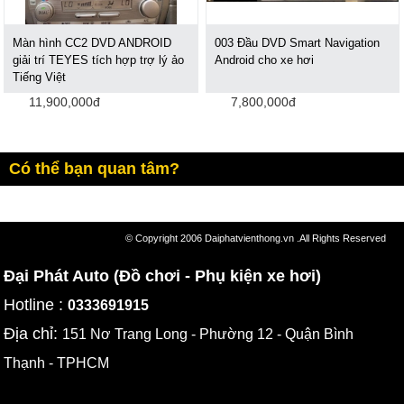
Màn hình CC2 DVD ANDROID
003 Đầu DVD Smart Navigation
giải trí TEYES tích hợp trợ lý ảo
Android cho xe hơi
Tiếng Việt
11,900,000đ
7,800,000đ
Có thể bạn quan tâm?
© Copyright 2006 Daiphatvienthong.vn .All Rights Reserved
Đại Phát Auto (Đồ chơi - Phụ kiện xe hơi)
Hotline :
0333691915
Địa chỉ:
151 Nơ Trang Long - Phường 12 - Quận Bình
Thạnh - TPHCM