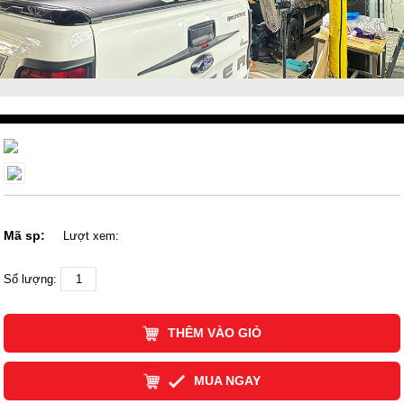
Mã sp:
Lượt xem:
Số lượng:
THÊM VÀO GIỎ
MUA NGAY