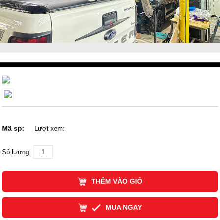
Mã sp:
Lượt xem:
Số lượng:
THÊM VÀO GIỎ
MUA NGAY