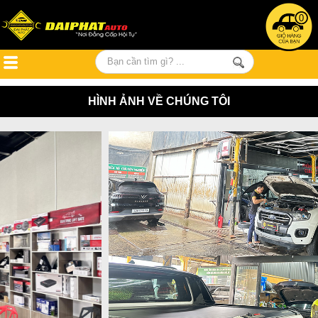
0
HÌNH ẢNH VỀ CHÚNG TÔI