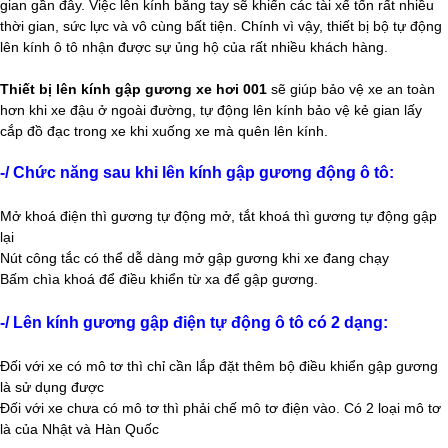
gian gần đây. Việc lên kính bằng tay sẽ khiến các tài xế tốn rất nhiều
thời gian, sức lực và vô cùng bất tiện. Chính vì vậy, thiết bị bộ tự động
lên kính ô tô nhận được sự ủng hộ của rất nhiều khách hàng.
Thiết bị lên kính gập gương xe hơi 001
sẽ giúp bảo vệ xe an toàn
hơn khi xe đậu ở ngoài đường, tự động lên kính bảo vệ kẻ gian lấy
cắp đồ đạc trong xe khi xuống xe mà quên lên kính.
-/ Chức năng sau khi lên kính gập gương động ô tô:
Mở khoá điện thì gương tự động mở, tắt khoá thì gương tự động gập
lại
Nút công tắc có thể dễ dàng mở gập gương khi xe đang chạy
Bấm chìa khoá để điều khiển từ xa để gập gương.
-/ Lên kính gương gập điện tự động ô tô có 2 dạng:
Đối với xe có mô tơ thì chỉ cần lắp đặt thêm bộ điều khiển gập gương
là sử dụng được
Đối với xe chưa có mô tơ thì phải chế mô tơ điện vào. Có 2 loại mô tơ
là của Nhật và Hàn Quốc