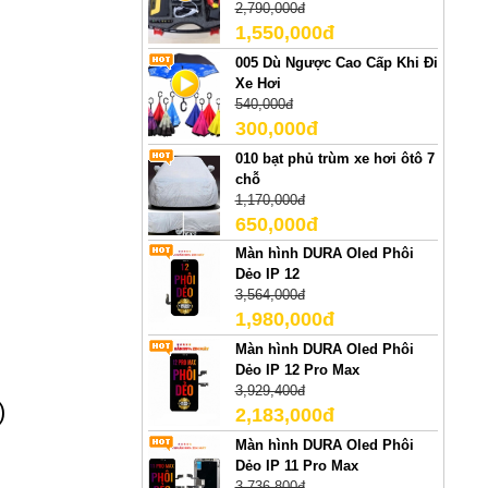
2,790,000đ
1,550,000đ
005 Dù Ngược Cao Cấp Khi Đi
Xe Hơi
540,000đ
300,000đ
010 bạt phủ trùm xe hơi ôtô 7
chỗ
1,170,000đ
650,000đ
Màn hình DURA Oled Phôi
Dẻo IP 12
3,564,000đ
1,980,000đ
Màn hình DURA Oled Phôi
Dẻo IP 12 Pro Max
3,929,400đ
)
2,183,000đ
Màn hình DURA Oled Phôi
Dẻo IP 11 Pro Max
3,736,800đ