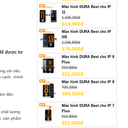
Màn hình DURA Best cho IP
11
1,105,200đ
614,000đ
Màn hình DURA Best cho IP
XR
1,036,800đ
576,000đ
ể được tư
Màn hình DURA Best cho IP 8
Plus
919,800đ
ộng với việc
511,000đ
n cạnh. chính
Màn hình DURA Best cho IP 8
709,200đ
394,000đ
tâm đến
Màn hình DURA Best cho IP 7
Plus
 chất lượng
919,800đ
cm ,sản phẩm
511,000đ