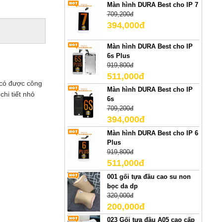
Màn hình DURA Best cho IP 7
709,200đ
394,000đ
Màn hình DURA Best cho IP
6s Plus
919,800đ
511,000đ
 có được công
Màn hình DURA Best cho IP
hi tiết nhỏ
6s
709,200đ
394,000đ
Màn hình DURA Best cho IP 6
Plus
919,800đ
511,000đ
001 gối tựa đầu cao su non
bọc da dp
320,000đ
200,000đ
023 Gối tựa đầu A05 cao cấp