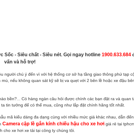
c Sốc - Siêu chất - Siêu nét. Gọi ngay hotline
1900.633.684
đ
vấn và hỗ trợ!
ều người chú ý đến vì với hệ thống cơ sở hạ tầng giao thông phứ tạp c
m mù, nếu không quan sát kỹ sẽ bị va quẹt với 2 bên lề hoặc xe đậu bê
nào bền?... Có hàng ngàn câu hỏi được chính các bạn đặt ra và quan 
ta tin tưởng để có thể mua, cũng như lắp đặt chính hãng tốt nhất.
 mẫu mã kiểu dáng đa dạng cùng với nhiều mức giá khác nhau, dẫn đến
Camera cập lề gắn kính chiếu hậu cho xe hơi
n
giá rẻ tại tph
 cho xe hơi xe tải tại công ty chúng tôi.