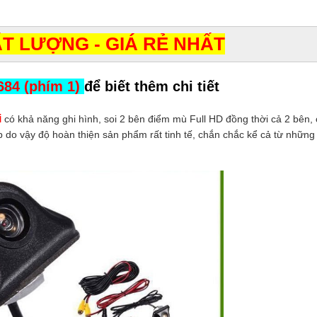
T LƯỢNG - GIÁ RẺ NHẤT
684 (phím 1)
để biết thêm chi tiết
i
có khả năng ghi hình, soi 2 bên điểm mù Full HD đồng thời cả 2 bên,
do vậy độ hoàn thiện sản phẩm rất tinh tế, chắn chắc kể cả từ những c