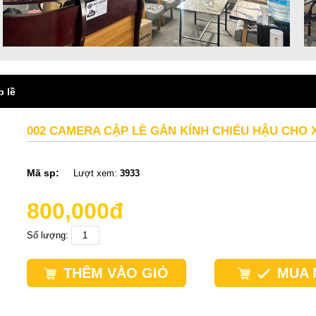
p lề
002 CAMERA CẬP LỀ GẮN KÍNH CHIẾU HẬU CHO 
Mã sp:
Lượt xem:
3933
800,000đ
Số lượng:
THÊM VÀO GIỎ
MUA 