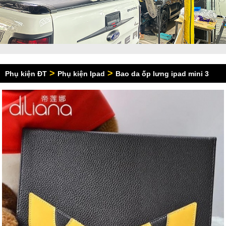
>
>
Phụ kiện ĐT
Phụ kiện Ipad
Bao da ốp lưng ipad mini 3