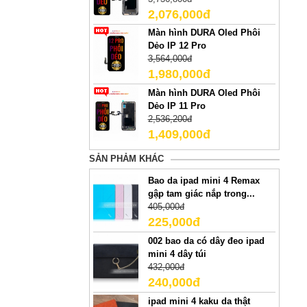
2,076,000đ
Màn hình DURA Oled Phôi
Dẻo IP 12 Pro
3,564,000đ
1,980,000đ
Màn hình DURA Oled Phôi
Dẻo IP 11 Pro
2,536,200đ
1,409,000đ
SẢN PHẢM KHÁC
Bao da ipad mini 4 Remax
gập tam giác nắp trong...
405,000đ
225,000đ
002 bao da có dây đeo ipad
mini 4 dây túi
432,000đ
240,000đ
ipad mini 4 kaku da thật