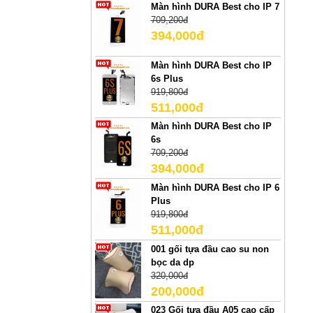
Màn hình DURA Best cho IP 7
709,200đ
394,000đ
Màn hình DURA Best cho IP
6s Plus
919,800đ
511,000đ
Màn hình DURA Best cho IP
6s
709,200đ
394,000đ
Màn hình DURA Best cho IP 6
Plus
919,800đ
511,000đ
001 gối tựa đầu cao su non
bọc da dp
320,000đ
200,000đ
023 Gối tựa đầu A05 cao cấp