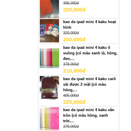
396,000đ
220,000đ
bao da ipad mini 4 kaku hoạt
hình
320,000đ
200,000đ
bao da ipad mini 4 kaku ô
vuông (có màu xanh lá, hồng,
đen,...
378,000đ
210,000đ
bao da ipad mini 4 kaku carô
xài được 2 mặt (có màu
hồng,...
405,000đ
225,000đ
bao da ipad mini 4 kaku vân
tròn (có màu hồng, xanh
trời,...
378,000đ