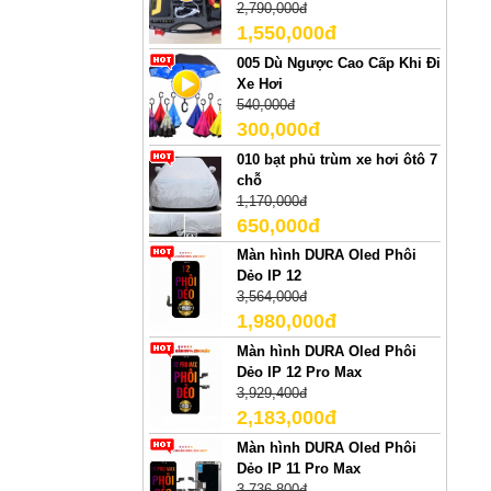
2,790,000đ
1,550,000đ
005 Dù Ngược Cao Cấp Khi Đi
Xe Hơi
540,000đ
300,000đ
010 bạt phủ trùm xe hơi ôtô 7
chỗ
1,170,000đ
650,000đ
Màn hình DURA Oled Phôi
Dẻo IP 12
3,564,000đ
1,980,000đ
Màn hình DURA Oled Phôi
Dẻo IP 12 Pro Max
3,929,400đ
2,183,000đ
Màn hình DURA Oled Phôi
Dẻo IP 11 Pro Max
3,736,800đ