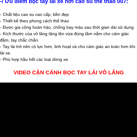
-/ Ưu điểm bọc tay lái xe hơi cao su thể thao 007:
- Chất liệu cao su cao cấp, bền đẹp
- Thiết kế theo phong cách thể thao
- Được gia công hoàn hảo, chống bay màu sau thời gian dài sử dụng.
- Kích thước của vô lăng tăng lên vừa đúng tầm nắm cho cảm giác
đầm, tay chắc chắn.
- Tay lái trở nên có lực hơn, linh hoạt và cho cảm giác an toàn hơn khi
lái xe.
- Phù hợp hầu hết các loại dòng xe.
VIDEO CẬN CẢNH BỌC TAY LÁI VÔ LĂNG