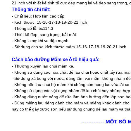
21
inch
với thiết kế tinh tế cực
đẹp mang lại vẻ đẹp sang trọng, 
Thông tin chi tiết:
- Chất liệu: Hợp kim cao cấp
- Kích thước: 15-16-17-18-19-20-21 inch
- Thông số lỗ: 5x114.3
- Thiết kế đẹp, sang trọng, bắt mắt
- Không lo sợ khi va đập mạnh
- Sử dụng cho xe kích thước mâm 15-16-17-18-19-20-21 inch
Cách bảo dưỡng Mâm xe ô tô hiệu quả:
- Thường xuyên lau chùi mâm xe.
- Không sử dụng các hóa chất để lau chùi hoặc chất tẩy rửa mạ
- Sử dụng xà bong với nước, dùng tấm vải mềm không nhám để 
- Không nên lau chùi bộ mâm khi chúng còn nóng lúc vừa lái xe
- Không sử dụng các vật dụng nhám để lau chùi hay những hợp
- Không dùng nước nóng để rửa làm ảnh hưởng đến lớp sơn ho
- Dùng miếng lau riêng dành cho mâm và miếng khác dành cho t
này có thể gây xước sơn nếu sử dụng chung để lau mâm và thâ
------------- MỘT SỐ