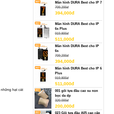
Màn hình DURA Best cho IP 7
709,200đ
394,000đ
Màn hình DURA Best cho IP
6s Plus
919,800đ
511,000đ
Màn hình DURA Best cho IP
6s
709,200đ
394,000đ
Màn hình DURA Best cho IP 6
Plus
919,800đ
511,000đ
 những hạt cát
001 gối tựa đầu cao su non
bọc da dp
320,000đ
200,000đ
023 Gối tựa đầu A05 cao cấp