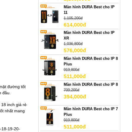
Màn hình DURA Best cho IP
11
1,105,200đ
614,000đ
Màn hình DURA Best cho IP
XR
1,036,800đ
576,000đ
Màn hình DURA Best cho IP 8
Plus
919,800đ
511,000đ
Màn hình DURA Best cho IP 8
 mặt đường tốt
709,200đ
n đầu.
394,000đ
8 inch giá rẻ​
Màn hình DURA Best cho IP 7
tốt nhất mang
Plus
919,800đ
511,000đ
-18-19-20-