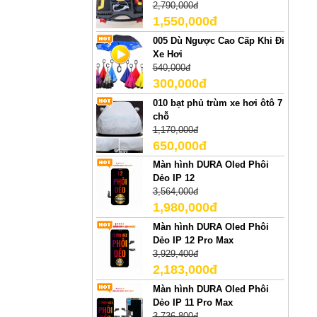
2,790,000đ
1,550,000đ
005 Dù Ngược Cao Cấp Khi Đi
Xe Hơi
540,000đ
300,000đ
010 bạt phủ trùm xe hơi ôtô 7
chỗ
1,170,000đ
650,000đ
Màn hình DURA Oled Phôi
Dẻo IP 12
3,564,000đ
1,980,000đ
Màn hình DURA Oled Phôi
Dẻo IP 12 Pro Max
3,929,400đ
2,183,000đ
Màn hình DURA Oled Phôi
Dẻo IP 11 Pro Max
3,736,800đ