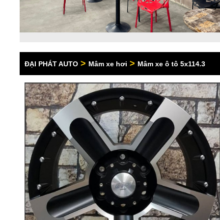
>
>
ĐẠI PHÁT AUTO
Mâm xe hơi
Mâm xe ô tô 5x114.3