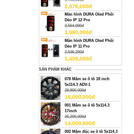
2,076,000đ
Màn hình DURA Oled Phôi
Dẻo IP 12 Pro
3,564,000đ
1,980,000đ
Màn hình DURA Oled Phôi
Dẻo IP 11 Pro
2,536,200đ
1,409,000đ
SẢN PHẢM KHÁC
078 Mâm xe ô tô 18 inch
5x114.3 ADV-1
28,800,000đ
16,000,000đ
001 Mâm xe ô tô 5x114.3
17inch
25,200,000đ
14,000,000đ
002 Mâm đúc xe ô tô 5x114.3