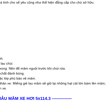
cá tính cho xế yêu cũng như thể hiện đẳng cấp cho chủ sở hữu.
nh.
lau chùi.
 xong. Nên để mâm nguội trước khi chùi rửa.
 chất đánh bóng.
ặc lớp phủ bảo vệ mâm.
hân xe. Miếng giẻ lau mâm sẽ giữ lại những hạt cát lớn bám lên mâm;
n xe.
 MẪU MÂM XE HƠI 5x114.3 --------------