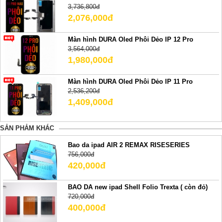
3,736,800đ
2,076,000đ
Màn hình DURA Oled Phôi Dẻo IP 12 Pro
3,564,000đ
1,980,000đ
Màn hình DURA Oled Phôi Dẻo IP 11 Pro
2,536,200đ
1,409,000đ
SẢN PHẢM KHÁC
Bao da ipad AIR 2 REMAX RISESERIES
756,000đ
420,000đ
BAO DA new ipad Shell Folio Trexta ( còn đỏ)
720,000đ
400,000đ