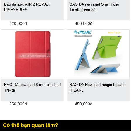
Bao da ipad AIR 2 REMAX
BAO DA new ipad Shell Folio
RISESERIES
Trexta ( còn đỏ)
420,000đ
400,000đ
BAO DA new ipad Slim Folio Red
BAO DA New ipad magic foldable
Trexta
IPEARL
250,000đ
450,000đ
Có thể bạn quan tâm?