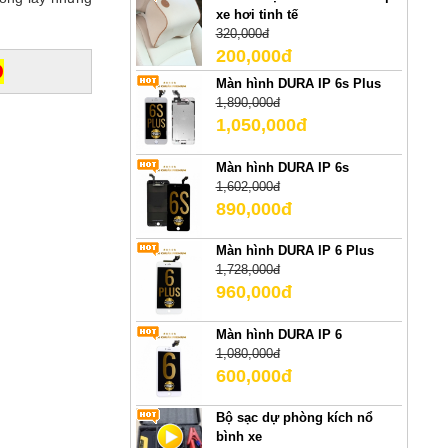
xe hơi tinh tế
320,000đ
200,000đ
D
Màn hình DURA IP 6s Plus
1,890,000đ
1,050,000đ
Màn hình DURA IP 6s
1,602,000đ
890,000đ
Màn hình DURA IP 6 Plus
1,728,000đ
960,000đ
Màn hình DURA IP 6
1,080,000đ
600,000đ
Bộ sạc dự phòng kích nổ
bình xe