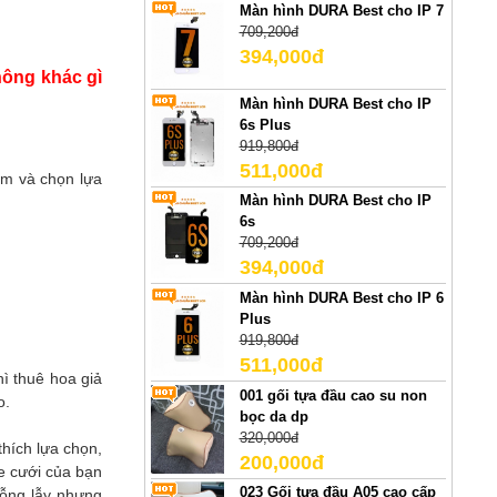
Màn hình DURA Best cho IP 7
709,200đ
394,000đ
hông khác gì
Màn hình DURA Best cho IP
6s Plus
919,800đ
511,000đ
âm và chọn lựa
Màn hình DURA Best cho IP
6s
709,200đ
394,000đ
Màn hình DURA Best cho IP 6
Plus
919,800đ
511,000đ
hì thuê hoa giả
001 gối tựa đầu cao su non
o.
bọc da dp
320,000đ
thích lựa chọn,
200,000đ
xe cưới của bạn
023 Gối tựa đầu A05 cao cấp
lỗng lẫy nhưng