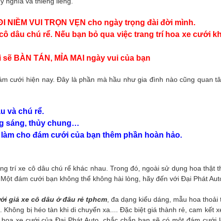
ý nghĩa và thiêng liêng.
I NIỀM VUI TRỌN VẸN cho ngày trọng đài đời mình.
cô dâu chú rể.
Nếu bạn bỏ qua việc trang trí hoa xe cưới k
ời sẽ BÀN TÁN, MỈA MAI ngày vui của bạn
đám cưới hiện nay. Đây là phần mà hầu như gia đình nào cũng quan t
u và chú rể.
ong sáng, thủy chung…
hần làm cho đám cưới của bạn thêm phần hoàn hảo.
ng trí xe cô dâu chú rể khác nhau. Trong đó, ngoài sử dụng hoa thật t
.
Một đám cưới bạn không thể không hài lòng, hãy đến với Đại Phát Aut
ới giả xe cô dâu ở đâu rẻ tphcm
, đa dạng kiểu dáng, mẫu hoa thoải 
Không bị héo tàn khi di chuyển xa.... Đặc biệt giá thành rẻ, cam kết 
rí hoa xe cưới của Đại Phát Auto, chắc chắn bạn sẽ có một đám cưới 