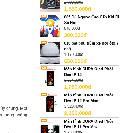
2,790,000đ
1,550,000đ
005 Dù Ngược Cao Cấp Khi Đi
Xe Hơi
540,000đ
300,000đ
010 bạt phủ trùm xe hơi ôtô 7
chỗ
1,170,000đ
650,000đ
Màn hình DURA Oled Phôi
Dẻo IP 12
3,564,000đ
1,980,000đ
Màn hình DURA Oled Phôi
Dẻo IP 12 Pro Max
3,929,400đ
thủy chung. Một
2,183,000đ
ấn tượng không
Màn hình DURA Oled Phôi
Dẻo IP 11 Pro Max
3,736,800đ