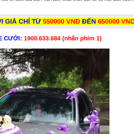
 GIÁ CHỈ TỪ
550000 VND
ĐẾN
650000 VN
E CƯỚI:
1900.633.684 (nhấn phím 1)