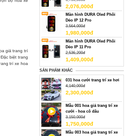
Trọn bộ hoa xe
2,076,000đ
Màn hình DURA Oled Phôi
Dẻo IP 12 Pro
3,564,000đ
1,980,000đ
Màn hình DURA Oled Phôi
Dẻo IP 11 Pro
a giả trang trí
2,536,200đ
Đặc biệt trang
1,409,000đ
ang trí xe hoa
SẢN PHẢM KHÁC
031 hoa cưới trang trí xe hơi
4,140,000đ
2,300,000đ
Mẫu 001 hoa giả trang trí xe
cưới - hoa cô dâu
3,150,000đ
1,750,000đ
Mẫu 003 hoa giả trang trí xe