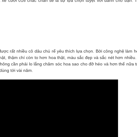
a xe cưới
016
chắc chắn sẽ là sự lựa chọn tuyệt vời dành cho bạn. 
được rất nhiều cô dâu chú rể yêu thích lựa chọn. Bởi công nghệ làm ho
hật, thậm chí còn to hơn hoa thật, màu sắc đẹp và sắc nét hơn nhiều. 
 không cần phải lo lắng chăm sóc hoa sao cho đỡ héo và hơn thế nữa tr
dùng tới vài năm.