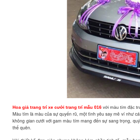
Hoa giả trang trí xe cưới trang trí mẫu 016
với màu tím đặc tr
Màu tím là màu của sự quyến rũ, một tình yêu say mê ví như cái
không gian cưới với gam màu tím mang đến sự sang trọng, quý 
thể quên.