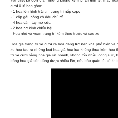
Với thiết kế đơn giản nhưng không kém phần tinh tế, mẫu ho
cưới
016
bao gồm:
- 1 hoa lớn hình trái tim trang trí nắp capo
- 1 cặp gấu bông cô dâu chú rể
- 4 hoa cầm tay mở cửa
- 2 hoa nơ kính chiếu hậu
- Hoa nhỏ và voan trang trí kèm theo trước và sau xe
Hoa giả trang trí xe cưới xe hoa đang trở nên khá phổ biến và 
xe hoa tạo ra những loại hoa giả hoa lụa không thua kém hoa t
trí xe cưới bằng hoa giả rất nhanh, không tốn nhiều công sức,
bằng hoa giả còn dùng được nhiều lần, nếu bảo quản tốt có khi 