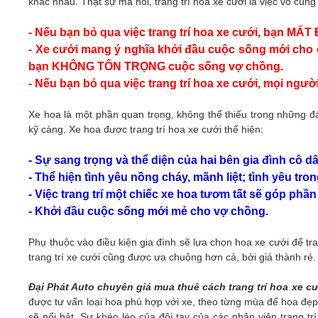
khác nhau. Thật sự mà nói, trang trí hoa xe cưới là việc vô cùng 
- Nếu bạn bỏ qua việc trang trí hoa xe cưới,
bạn MẤT Đ
- Xe cưới mang ý nghĩa khởi đầu cuộc sống mới cho 
bạn KHÔNG TÔN TRỌNG cuộc sống vợ chồng.
- Nếu bạn bỏ qua việc trang trí hoa xe cưới, mọi ngư
Xe hoa là một phần quan trọng, không thể thiếu trong những 
kỹ càng. Xe hoa được trang trí hoa xe cưới thể hiện:
- Sự sang trọng và thể diện của hai bên gia đình cô dâ
- Thể hiện tình yêu nồng cháy, mãnh liệt; tình yêu tr
- Việc trang trí một chiếc xe hoa tươm tất sẽ góp p
- Khởi đầu cuộc sống mới mẻ cho vợ chồng.
Phụ thuộc vào điều kiện gia đình sẽ lựa chọn hoa xe cưới để tra
trang trí xe cưới cũng được ưa chuộng hơn cả, bởi giá thành rẻ
Đại Phát Auto chuyên giá mua thuê cách trang trí hoa xe cư
được tư vấn loại hoa phù hợp với xe, theo từng mùa để hoa đẹp. 
sẽ nổi bật.
Sự khéo léo của đôi tay của các nhân viên trang t