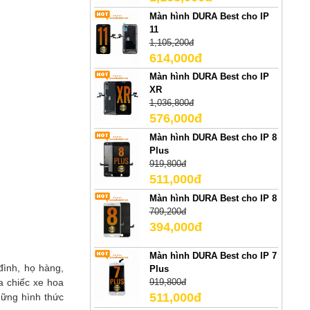
Màn hình DURA Best cho IP
11
1,105,200đ
614,000đ
Màn hình DURA Best cho IP
XR
1,036,800đ
576,000đ
Màn hình DURA Best cho IP 8
Plus
919,800đ
511,000đ
Màn hình DURA Best cho IP 8
709,200đ
394,000đ
Màn hình DURA Best cho IP 7
đình, họ hàng,
Plus
a chiếc xe hoa
919,800đ
511,000đ
hững hình thức