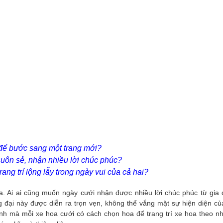
 để bước sang một trang mới?
suôn sẻ, nhận nhiều lời chúc phúc?
ang trí lộng lẫy trong ngày vui của cả hai?
a. Ai ai cũng muốn ngày cưới nhận được nhiều lời chúc phúc từ gia 
 đại này được diễn ra trọn vẹn, không thể vắng mặt sự hiện diện củ
ình mà mỗi xe hoa cưới có cách chọn hoa để trang trí xe hoa theo n