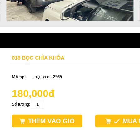
018 BỌC CHÌA KHÓA
Mã sp:
Lượt xem:
2965
180,000đ
Số lượng:
THÊM VÀO GIỎ
MUA 