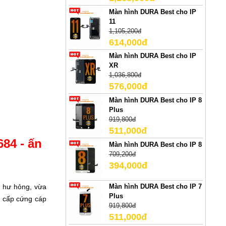
Màn hình DURA Best cho IP
11
1,105,200đ
614,000đ
Màn hình DURA Best cho IP
XR
1,036,800đ
576,000đ
Màn hình DURA Best cho IP 8
Plus
919,800đ
511,000đ
684 - ấn
Màn hình DURA Best cho IP 8
709,200đ
394,000đ
, hư hỏng, vừa
Màn hình DURA Best cho IP 7
Plus
ao cấp cứng cáp
919,800đ
511,000đ