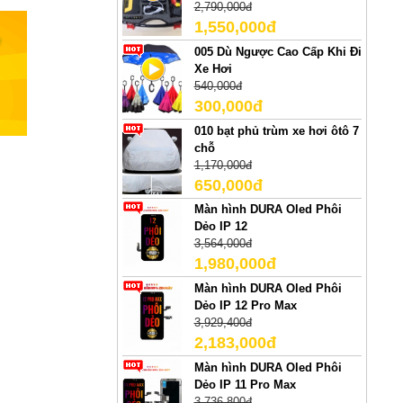
2,790,000đ
1,550,000đ
005 Dù Ngược Cao Cấp Khi Đi
Xe Hơi
540,000đ
300,000đ
010 bạt phủ trùm xe hơi ôtô 7
chỗ
1,170,000đ
650,000đ
Màn hình DURA Oled Phôi
Dẻo IP 12
3,564,000đ
1,980,000đ
Màn hình DURA Oled Phôi
Dẻo IP 12 Pro Max
3,929,400đ
2,183,000đ
Màn hình DURA Oled Phôi
Dẻo IP 11 Pro Max
3,736,800đ