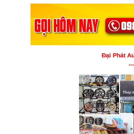
Đại Phát A
--