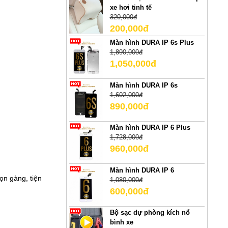
xe hơi tinh tế
320,000đ
200,000đ
Màn hình DURA IP 6s Plus
1,890,000đ
1,050,000đ
Màn hình DURA IP 6s
1,602,000đ
890,000đ
Màn hình DURA IP 6 Plus
1,728,000đ
960,000đ
Màn hình DURA IP 6
ọn gàng, tiện
1,080,000đ
600,000đ
Bộ sạc dự phòng kích nổ
bình xe