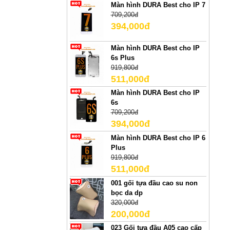
Màn hình DURA Best cho IP 7
709,200đ
394,000đ
Màn hình DURA Best cho IP
6s Plus
919,800đ
511,000đ
Màn hình DURA Best cho IP
6s
709,200đ
394,000đ
Màn hình DURA Best cho IP 6
Plus
919,800đ
511,000đ
001 gối tựa đầu cao su non
bọc da dp
320,000đ
200,000đ
023 Gối tựa đầu A05 cao cấp