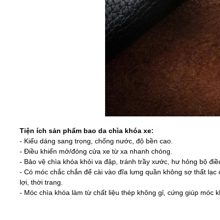
Tiện ích sản phẩm bao da chìa khóa xe:
- Kiểu dáng sang trọng, chống nước, độ bền cao.
- Điều khiển mở/đóng cửa xe từ xa nhanh chóng.
- Bảo vệ chìa khóa khỏi va đập, tránh trầy xước, hư hỏng bộ điề
- Có móc chắc chắn để cài vào đĩa lưng quần không sợ thất lạc 
lợi, thời trang.
- Móc chìa khóa làm từ chất liệu thép không gỉ, cứng giúp móc 