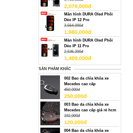
2,076,000đ
Màn hình DURA Oled Phôi
Dẻo IP 12 Pro
3,564,000đ
1,980,000đ
Màn hình DURA Oled Phôi
Dẻo IP 11 Pro
2,536,200đ
1,409,000đ
SẢN PHẢM KHÁC
002 Bao da chìa khóa xe
Mecedes cao cấp
450,000đ
250,000đ
003 Bao da chìa khóa xe
Mecedes cao cấp giá rẻ hcm
192,000đ
120,000đ
004 Bao da chìa khóa xe