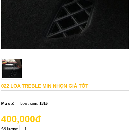
022 LOA TREBLE MIN NHỌN GIÁ TỐT
Mã sp:
Lượt xem:
1816
400,000đ
Số lượng: