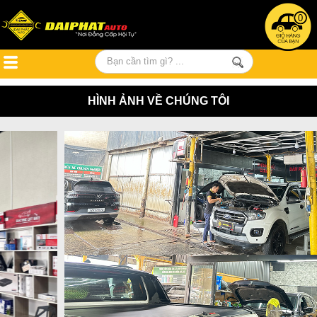
0
HÌNH ẢNH VỀ CHÚNG TÔI