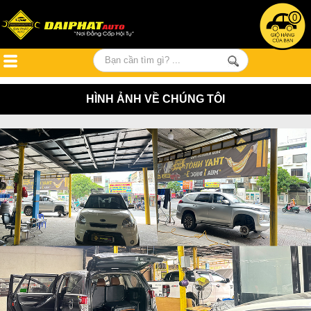
0
HÌNH ẢNH VỀ CHÚNG TÔI