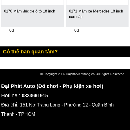
0170 Mâm đúc xe ô tô 18 inch
0171 Mâm xe Mercedes 18 inch
cao cấp
0đ
0đ
Có thể bạn quan tâm?
© Copyright 2006 Daiphatvienthong.vn .All Rights Reserved
Đại Phát Auto (Đồ chơi - Phụ kiện xe hơi)
Hotline :
0333691915
Địa chỉ:
151 Nơ Trang Long - Phường 12 - Quận Bình
Thạnh - TPHCM