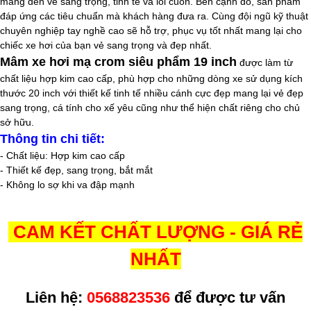
mang đến vẻ sang trọng, tinh tế và lôi cuốn. Bên cạnh đó, sản phẩm
đáp ứng các tiêu chuẩn mà khách hàng đưa ra. Cùng đội ngũ kỹ thuật
chuyên nghiệp tay nghề cao sẽ hỗ trợ, phục vụ tốt nhất mang lại cho
chiếc xe hơi của bạn vẻ sang trọng và đẹp nhất.
Mâm xe hơi mạ crom siêu phẩm 19 inch
được làm từ
chất liệu hợp kim cao cấp, phù hợp cho những dòng xe sử dụng kích
thước 20
inch
với thiết kế tinh tế nhiều cánh cực đẹp mang lại vẻ đẹp
sang trọng, cá tính cho xế yêu cũng như thể hiện chất riêng cho chủ
sở hữu.
Thông tin chi tiết:
- Chất liệu: Hợp kim cao cấp
- Thiết kế đẹp, sang trọng, bắt mắt
- Không lo sợ khi va đập mạnh
CAM KẾT CHẤT LƯỢNG - GIÁ RẺ
NHẤT
Liên hệ:
0568823536
để được tư vấn