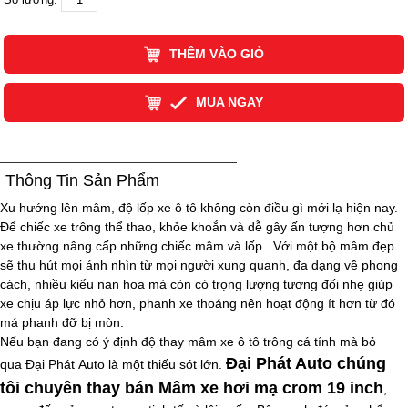
THÊM VÀO GIỎ
MUA NGAY
Thông Tin Sản Phẩm
Xu hướng lên mâm, độ lốp xe ô tô không còn điều gì mới lạ hiện nay.
Để chiếc xe trông thể thao, khỏe khoắn và dễ gây ấn tượng hơn chủ
xe thường nâng cấp những chiếc mâm và lốp...Với một bộ mâm đẹp
sẽ thu hút mọi ánh nhìn từ mọi người xung quanh, đa dạng về phong
cách, nhiều kiểu nan hoa mà còn có trọng lượng tương đối nhẹ giúp
xe chịu áp lực nhỏ hơn, phanh xe thoáng nên hoạt động ít hơn từ đó
má phanh đỡ bị mòn.
Nếu bạn đang có ý định độ thay mâm xe ô tô trông cá tính mà bỏ
Đại Phát Auto chúng
qua Đại Phát Auto là một thiếu sót lớn.
tôi chuyên thay bán
Mâm xe hơi mạ crom 19 inch
,