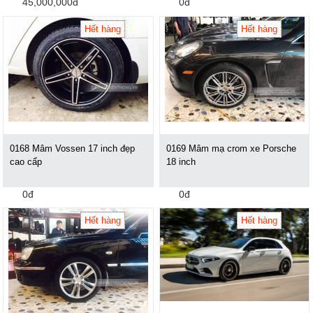
45,000,000đ
0đ
Hết hàng
Hết hàng
0168 Mâm Vossen 17 inch đẹp
0169 Mâm mạ crom xe Porsche
cao cấp
18 inch
0đ
0đ
Hết hàng
Hết hàng