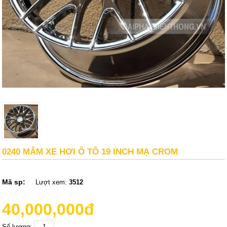
0240 MÂM XE HƠI Ô TÔ 19 INCH MẠ CROM
Mã sp:
Lượt xem:
3512
40,000,000đ
Số lượng: