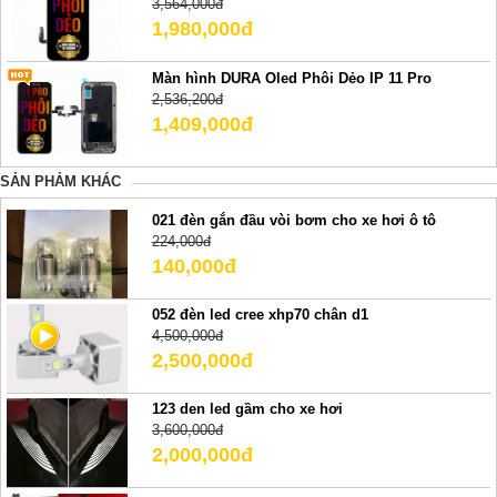
3,564,000đ
1,980,000đ
Màn hình DURA Oled Phôi Dẻo IP 11 Pro
2,536,200đ
1,409,000đ
SẢN PHẢM KHÁC
021 đèn gắn đầu vòi bơm cho xe hơi ô tô
224,000đ
140,000đ
052 đèn led cree xhp70 chân d1
4,500,000đ
2,500,000đ
123 den led gầm cho xe hơi
3,600,000đ
2,000,000đ