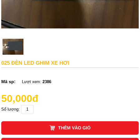
025 ĐÈN LED GHIM XE HƠI
Mã sp:
Lượt xem:
2386
50,000đ
Số lượng:
THÊM VÀO GIỎ