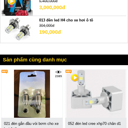
5,400,000đ
3,000,000đ
013 đèn led H4 cho xe hơi ô tô
304,000đ
190,000đ
Sản phẩm cùng danh mục
2385
021 đèn gắn đầu vòi bơm cho xe
052 đèn led cree xhp70 chân d1