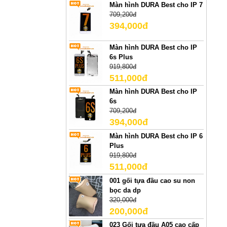
Màn hình DURA Best cho IP 7
709,200đ
394,000đ
Màn hình DURA Best cho IP
6s Plus
919,800đ
511,000đ
Màn hình DURA Best cho IP
6s
709,200đ
394,000đ
Màn hình DURA Best cho IP 6
Plus
919,800đ
511,000đ
001 gối tựa đầu cao su non
bọc da dp
320,000đ
200,000đ
023 Gối tựa đầu A05 cao cấp