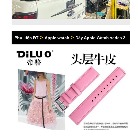
>
>
Phụ kiện ĐT
Apple watch
Dây Apple Watch series 2