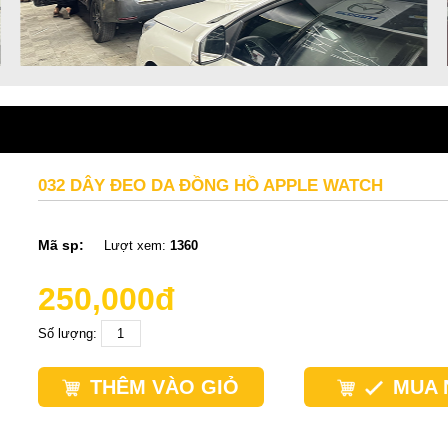
032 DÂY ĐEO DA ĐỒNG HỒ APPLE WATCH
Mã sp:
Lượt xem:
1360
250,000đ
Số lượng:
THÊM VÀO GIỎ
MUA 