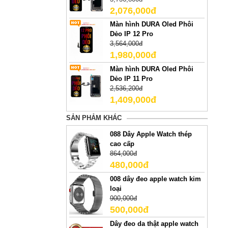
2,076,000đ
Màn hình DURA Oled Phôi
Dẻo IP 12 Pro
3,564,000đ
1,980,000đ
Màn hình DURA Oled Phôi
Dẻo IP 11 Pro
2,536,200đ
1,409,000đ
SẢN PHẢM KHÁC
088 Dây Apple Watch thép
cao cấp
864,000đ
480,000đ
008 dây đeo apple watch kim
loại
900,000đ
500,000đ
Dây đeo da thật apple watch