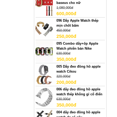
baseus cho nữ
1,080,000đ
600,000đ
096 Dây Apple Watch thép
mịn chốt bấm
450,000đ
250,000đ
095 Combo dây+ốp Apple
Watch phiên bản Nike
630,000đ
350,000đ
005 Dây đeo đồng hồ apple
watch Cikou
320,000đ
200,000đ
006 dây đeo đồng hồ apple
watch thép không gỉ cổ điển
630,000đ
350,000đ
004 dây đeo đồng hồ apple