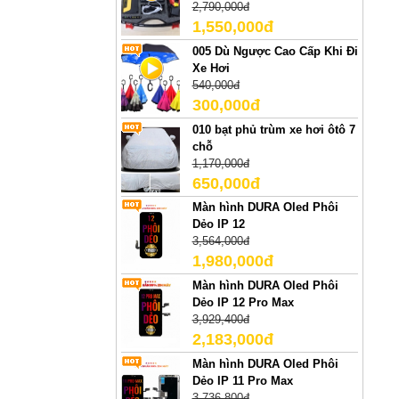
2,790,000đ
1,550,000đ
005 Dù Ngược Cao Cấp Khi Đi
Xe Hơi
540,000đ
300,000đ
010 bạt phủ trùm xe hơi ôtô 7
chỗ
1,170,000đ
650,000đ
Màn hình DURA Oled Phôi
Dẻo IP 12
3,564,000đ
1,980,000đ
Màn hình DURA Oled Phôi
Dẻo IP 12 Pro Max
3,929,400đ
2,183,000đ
Màn hình DURA Oled Phôi
Dẻo IP 11 Pro Max
3,736,800đ