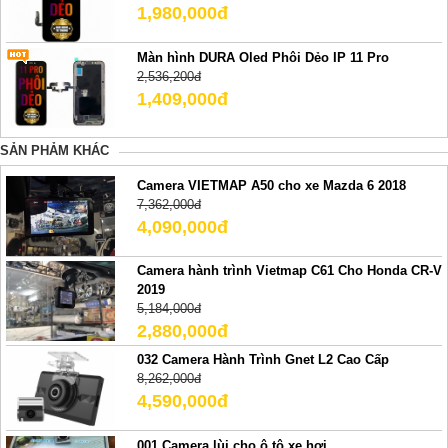
1,980,000đ
Màn hình DURA Oled Phôi Dẻo IP 11 Pro
2,536,200đ
1,409,000đ
SẢN PHẢM KHÁC
Camera VIETMAP A50 cho xe Mazda 6 2018
7,362,000đ
4,090,000đ
Camera hành trình Vietmap C61 Cho Honda CR-V
2019
5,184,000đ
2,880,000đ
032 Camera Hành Trình Gnet L2 Cao Cấp
8,262,000đ
4,590,000đ
001 Camera lùi cho ô tô xe hơi