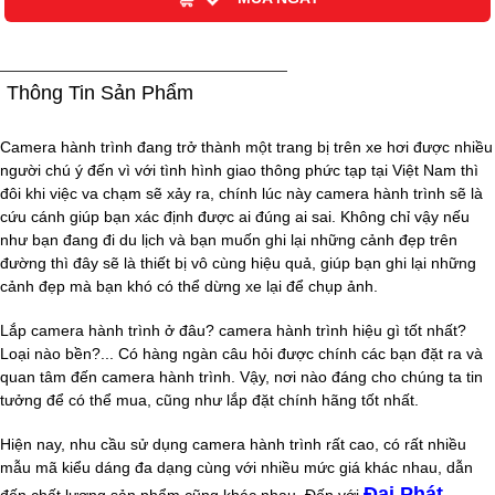
Thông Tin Sản Phẩm
Camera hành trình đang trở thành một trang bị trên xe hơi được nhiều
người chú ý đến vì với tình hình giao thông phức tạp tại Việt Nam thì
đôi khi việc va chạm sẽ xảy ra, chính lúc này camera hành trình sẽ là
cứu cánh giúp bạn xác định được ai đúng ai sai. Không chỉ vậy nếu
như bạn đang đi du lịch và bạn muốn ghi lại những cảnh đẹp trên
đường thì đây sẽ là thiết bị vô cùng hiệu quả, giúp bạn ghi lại những
cảnh đẹp mà bạn khó có thể dừng xe lại để chụp ảnh.
Lắp camera hành trình ở đâu? camera hành trình hiệu gì tốt nhất?
Loại nào bền?... Có hàng ngàn câu hỏi được chính các bạn đặt ra và
quan tâm đến camera hành trình. Vậy, nơi nào đáng cho chúng ta tin
tưởng để có thể mua, cũng như lắp đặt chính hãng tốt nhất.
Hiện nay, nhu cầu sử dụng camera hành trình rất cao, có rất nhiều
mẫu mã kiểu dáng đa dạng cùng với nhiều mức giá khác nhau, dẫn
Đại Phát
đến chất lượng sản phẩm cũng khác nhau. Đến với