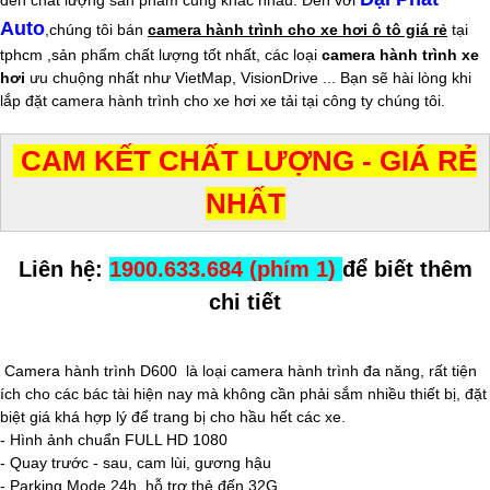
Auto
,chúng tôi bán
camera hành trình cho xe hơi ô tô giá rẻ
tại
tphcm ,sản phẩm chất lượng tốt nhất, các loại
camera hành trình xe
hơi
ưu chuộng nhất như VietMap, VisionDrive ... Bạn sẽ hài lòng khi
lắp đặt camera hành trình cho xe hơi xe tải tại công ty chúng tôi.
CAM KẾT CHẤT LƯỢNG - GIÁ RẺ
NHẤT
Liên hệ:
1900.633.684 (phím 1)
để biết thêm
chi tiết
Camera hành trình D600 là loại camera hành trình đa năng, rất tiện
ích cho các bác tài hiện nay mà không cần phải sắm nhiều thiết bị, đặt
biệt giá khá hợp lý để trang bị cho hầu hết các xe.
- Hình ảnh chuẩn FULL HD 1080
- Quay trước - sau, cam lùi, gương hậu
- Parking Mode 24h, hỗ trợ thẻ đến 32G