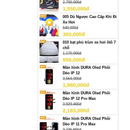
2,790,000đ
1,550,000đ
005 Dù Ngược Cao Cấp Khi Đi
Xe Hơi
540,000đ
300,000đ
010 bạt phủ trùm xe hơi ôtô 7
chỗ
1,170,000đ
650,000đ
Màn hình DURA Oled Phôi
Dẻo IP 12
3,564,000đ
1,980,000đ
Màn hình DURA Oled Phôi
Dẻo IP 12 Pro Max
3,929,400đ
2,183,000đ
Màn hình DURA Oled Phôi
Dẻo IP 11 Pro Max
3,736,800đ