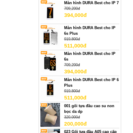
Màn hình DURA Best cho IP 7
709,200đ
394,000đ
Màn hình DURA Best cho IP
6s Plus
919,800đ
511,000đ
Màn hình DURA Best cho IP
6s
709,200đ
394,000đ
Màn hình DURA Best cho IP 6
Plus
919,800đ
511,000đ
001 gối tựa đầu cao su non
bọc da dp
320,000đ
200,000đ
023 Gối tựa đầu A05 cao cấp