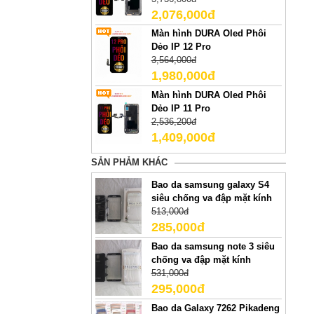
2,076,000đ
Màn hình DURA Oled Phôi
Dẻo IP 12 Pro
3,564,000đ
1,980,000đ
Màn hình DURA Oled Phôi
Dẻo IP 11 Pro
2,536,200đ
1,409,000đ
SẢN PHẢM KHÁC
Bao da samsung galaxy S4
siêu chống va đập mặt kính
513,000đ
285,000đ
Bao da samsung note 3 siêu
chống va đập mặt kính
531,000đ
295,000đ
Bao da Galaxy 7262 Pikadeng