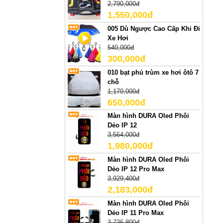
2,790,000đ
1,550,000đ
005 Dù Ngược Cao Cấp Khi Đi
Xe Hơi
540,000đ
300,000đ
010 bạt phủ trùm xe hơi ôtô 7
chỗ
1,170,000đ
650,000đ
Màn hình DURA Oled Phôi
Dẻo IP 12
3,564,000đ
1,980,000đ
Màn hình DURA Oled Phôi
Dẻo IP 12 Pro Max
3,929,400đ
2,183,000đ
Màn hình DURA Oled Phôi
Dẻo IP 11 Pro Max
3,736,800đ