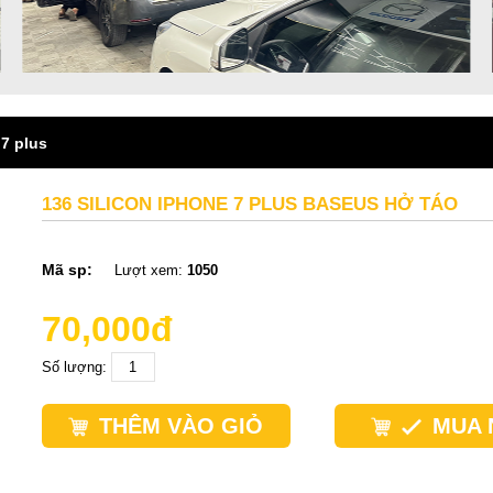
7 plus
136 SILICON IPHONE 7 PLUS BASEUS HỞ TÁO
Mã sp:
Lượt xem:
1050
70,000đ
Số lượng:
THÊM VÀO GIỎ
MUA 