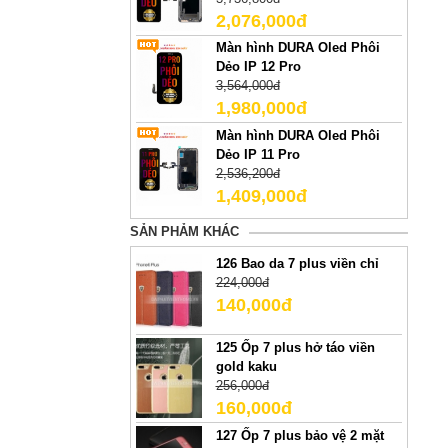
2,076,000đ
Màn hình DURA Oled Phôi
Dẻo IP 12 Pro
3,564,000đ
1,980,000đ
Màn hình DURA Oled Phôi
Dẻo IP 11 Pro
2,536,200đ
1,409,000đ
SẢN PHẢM KHÁC
126 Bao da 7 plus viền chỉ
224,000đ
140,000đ
125 Ốp 7 plus hở táo viền
gold kaku
256,000đ
160,000đ
127 Ốp 7 plus bảo vệ 2 mặt