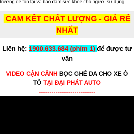
trường để tồn tại và bảo đảm sức khoẻ cho người sử dụng.
CAM KẾT CHẤT LƯỢNG - GIÁ RẺ
NHẤT
Liên hệ:
1900.633.684 (phím 1)
để được tư
vấn
VIDEO CẬN CẢNH
BỌC GHẾ DA CHO XE Ô
TÔ
TẠI ĐẠI PHÁT AUTO
---------------------------