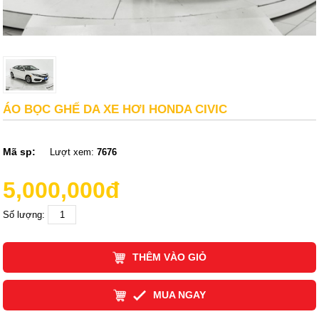
ÁO BỌC GHẾ DA XE HƠI HONDA CIVIC
Mã sp:
Lượt xem:
7676
5,000,000đ
Số lượng:
THÊM VÀO GIỎ
MUA NGAY