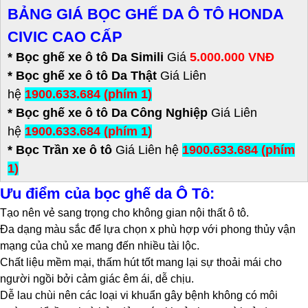
BẢNG GIÁ BỌC GHẾ DA Ô TÔ HONDA
CIVIC CAO CẤP
* Bọc ghế xe ô tô Da Simili
Giá
5.000.000 VNĐ
*
Bọc ghế xe ô tô Da Thật
Giá Liên
hệ
1900.633.684 (phím 1)
* Bọc ghế xe ô tô Da Công Nghiệp
Giá Liên
hệ
1900.633.684 (phím 1)
* Bọc Trần xe ô tô
Giá Liên hệ
1900.633.684 (phím
1)
Ưu điểm của bọc ghế da Ô Tô:
Tạo nên vẻ sang trọng cho không gian nội thất ô tô.
Đa dạng màu sắc để lựa chọn x phù hợp với phong thủy vận
mạng của chủ xe mang đến nhiều tài lộc.
Chất liệu mềm mại, thấm hút tốt mang lại sự thoải mái cho
người ngồi bởi cảm giác êm ái, dễ chịu.
Dễ lau chùi nên các loại vi khuẩn gây bệnh không có môi