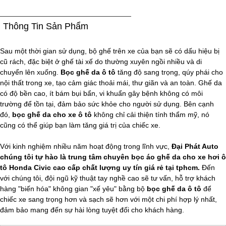
Thông Tin Sản Phẩm
Sau một thời gian sử dụng, bộ ghế trên xe của bạn sẽ có dấu hiệu bị
cũ rách, đặc biệt ở ghế tài xế do thường xuyên ngồi nhiều và di
chuyển lên xuống.
Bọc ghế da ô tô
tăng độ sang trọng, qúy phái cho
nội thất trong xe, tạo cảm giác thoải mái, thư giãn và an toàn. Ghế da
có độ bền cao, ít bám bụi bẩn, vi khuẩn gây bệnh không có môi
trường để tồn tại, đảm bảo sức khỏe cho người sử dụng. Bên cạnh
đó,
bọc ghế da cho xe ô tô
không chỉ cải thiện tính thẩm mỹ, nó
cũng có thể giúp bạn làm tăng giá trị của chiếc xe.
Với kinh nghiệm nhiều năm hoạt động trong lĩnh vực,
Đại Phát Auto
chúng tôi tự hào là trung tâm chuyên bọc áo ghế da cho xe hơi ô
tô Honda Civic cao cấp chất lượng uy tín giá rẻ tại tphcm.
Đến
với chúng tôi, đội ngũ kỹ thuật tay nghề cao sẽ tư vấn, hỗ trợ khách
hàng "biến hóa" không gian "xế yêu" bằng bộ
bọc ghế da ô tô
để
chiếc xe sang trọng hơn và sạch sẽ hơn với một chi phí hợp lý nhất,
đảm bảo mang đến sự hài lòng tuyệt đối cho khách hàng.