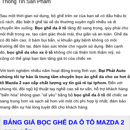
Thông Tin Sản Phẩm
Sau một thời gian sử dụng, bộ ghế trên xe của bạn sẽ có dấu hiệu bị
cũ rách, đặc biệt ở ghế tài xế do thường xuyên ngồi nhiều và di
chuyển lên xuống.
Bọc ghế da ô tô
tăng độ sang trọng, qúy phái cho
nội thất trong xe, tạo cảm giác thoải mái, thư giãn và an toàn. Ghế da
có độ bền cao, ít bám bụi bẩn, vi khuẩn gây bệnh không có môi
trường để tồn tại, đảm bảo sức khỏe cho người sử dụng. Bên cạnh
đó,
bọc ghế da cho xe ô tô
không chỉ cải thiện tính thẩm mỹ, nó
cũng có thể giúp bạn làm tăng giá trị của chiếc xe.
Với kinh nghiệm nhiều năm hoạt động trong lĩnh vực,
Đại Phát Auto
chúng tôi tự hào là trung tâm chuyên bọc áo ghế da cho xe hơi ô
tô Mazda 2 cao cấp chất lượng uy tín giá rẻ tại tphcm.
Đến với
chúng tôi, đội ngũ kỹ thuật tay nghề cao sẽ tư vấn, hỗ trợ khách hàng
"biến hóa" không gian "xế yêu" bằng bộ
bọc ghế da ô tô
để chiếc xe
sang trọng hơn và sạch sẽ hơn với một chi phí hợp lý nhất, đảm bảo
mang đến sự hài lòng tuyệt đối cho khách hàng.
BẢNG GIÁ BỌC GHẾ DA Ô TÔ MAZDA 2