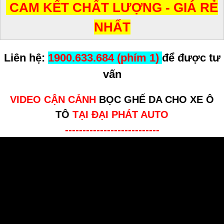
CAM KẾT CHẤT LƯỢNG - GIÁ RẺ
NHẤT
Liên hệ:
1900.633.684 (phím 1)
để được tư
vấn
VIDEO CẬN CẢNH
BỌC GHẾ DA CHO XE Ô
TÔ
TẠI ĐẠI PHÁT AUTO
---------------------------