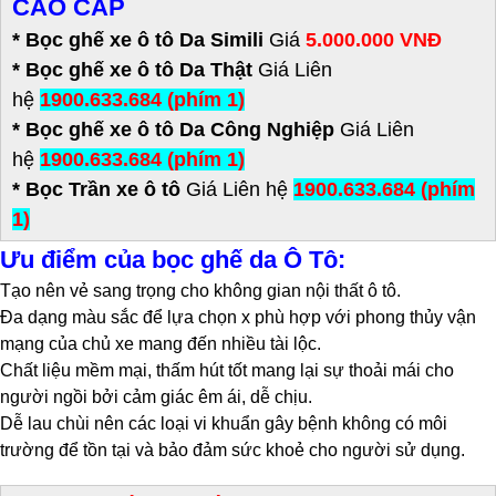
CAO CẤP
* Bọc ghế xe ô tô Da Simili
Giá
5.000.000 VNĐ
*
Bọc ghế xe ô tô Da Thật
Giá Liên
hệ
1900.633.684 (phím 1)
* Bọc ghế xe ô tô Da Công Nghiệp
Giá Liên
hệ
1900.633.684 (phím 1)
* Bọc Trần xe ô tô
Giá Liên hệ
1900.633.684 (phím
1)
Ưu điểm của bọc ghế da Ô Tô:
Tạo nên vẻ sang trọng cho không gian nội thất ô tô.
Đa dạng màu sắc để lựa chọn x phù hợp với phong thủy vận
mạng của chủ xe mang đến nhiều tài lộc.
Chất liệu mềm mại, thấm hút tốt mang lại sự thoải mái cho
người ngồi bởi cảm giác êm ái, dễ chịu.
Dễ lau chùi nên các loại vi khuẩn gây bệnh không có môi
trường để tồn tại và bảo đảm sức khoẻ cho người sử dụng.