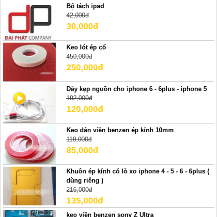
Bộ tách ipad
42,000đ
30,000đ
Keo lót ép cổ
450,000đ
250,000đ
Dây kẹp nguồn cho iphone 6 - 6plus - iphone 5
192,000đ
120,000đ
Keo dán viền benzen ép kính 10mm
119,000đ
85,000đ
Khuôn ép kính có lò xo iphone 4 - 5 - 6 - 6plus (
dùng riêng )
216,000đ
135,000đ
keo viền benzen sony Z Ultra