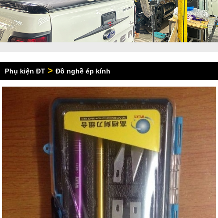
>
Phụ kiện ĐT
Đồ nghề ép kính