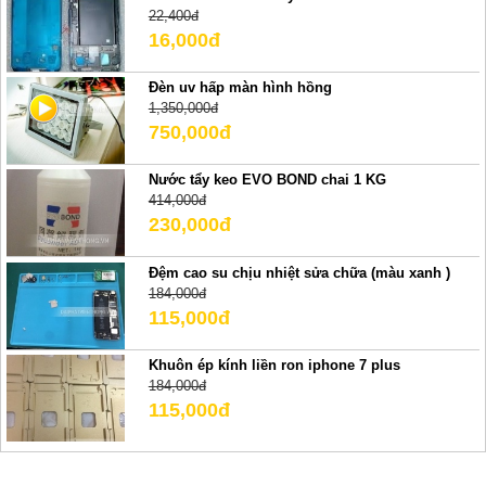
22,400đ
16,000đ
Đèn uv hấp màn hình hồng
1,350,000đ
750,000đ
Nước tẩy keo EVO BOND chai 1 KG
414,000đ
230,000đ
Đệm cao su chịu nhiệt sửa chữa (màu xanh )
184,000đ
115,000đ
Khuôn ép kính liền ron iphone 7 plus
184,000đ
115,000đ