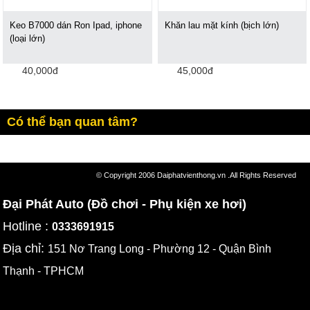
Keo B7000 dán Ron Ipad, iphone
Khăn lau mặt kính (bịch lớn)
(loại lớn)
40,000đ
45,000đ
Có thể bạn quan tâm?
© Copyright 2006 Daiphatvienthong.vn .All Rights Reserved
Đại Phát Auto (Đồ chơi - Phụ kiện xe hơi)
Hotline :
0333691915
Địa chỉ:
151 Nơ Trang Long - Phường 12 - Quận Bình
Thạnh - TPHCM