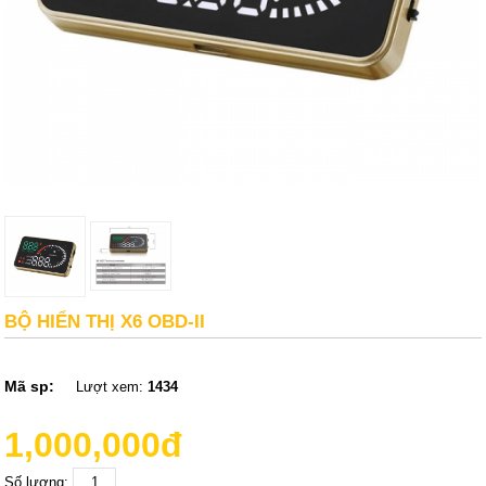
BỘ HIỂN THỊ X6 OBD-II
Mã sp:
Lượt xem:
1434
1,000,000đ
Số lượng: