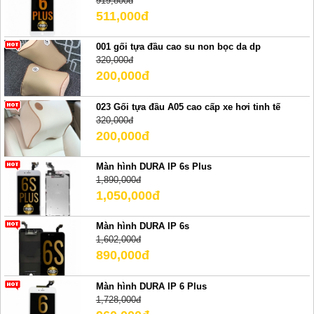
919,800đ
511,000đ
001 gối tựa đầu cao su non bọc da dp
320,000đ
200,000đ
023 Gối tựa đầu A05 cao cấp xe hơi tinh tế
320,000đ
200,000đ
Màn hình DURA IP 6s Plus
1,890,000đ
1,050,000đ
Màn hình DURA IP 6s
1,602,000đ
890,000đ
Màn hình DURA IP 6 Plus
1,728,000đ