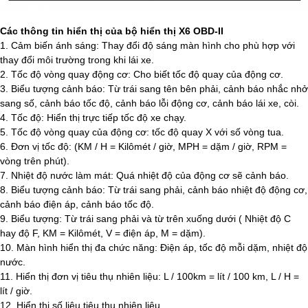
Các thông tin hiển thị của bộ hiển thị X6 OBD-II
1. Cảm biến ánh sáng: Thay đổi độ sáng màn hình cho phù hợp với
thay đổi môi trường trong khi lái xe.
2. Tốc độ vòng quay động cơ: Cho biết tốc độ quay của động cơ.
3. Biểu tượng cảnh báo: Từ trái sang tên bên phải, cảnh báo nhắc nhở
sang số, cảnh báo tốc độ, cảnh báo lỗi động cơ, cảnh báo lái xe, còi.
4. Tốc độ: Hiển thị trực tiếp tốc độ xe chạy.
5. Tốc độ vòng quay của động cơ: tốc độ quay X với số vòng tua.
6. Đơn vị tốc độ: (KM / H = Kilômét / giờ, MPH = dặm / giờ, RPM =
vòng trên phút).
7. Nhiệt độ nước làm mát: Quá nhiệt độ của động cơ sẽ cảnh báo.
8. Biểu tượng cảnh báo: Từ trái sang phải, cảnh báo nhiệt độ động cơ,
cảnh báo điện áp, cảnh báo tốc độ.
9. Biểu tượng: Từ trái sang phải và từ trên xuống dưới ( Nhiệt độ C
hay độ F, KM = Kilômét, V = điện áp, M = dặm).
10. Màn hình hiển thị đa chức năng: Điện áp, tốc độ mỗi dặm, nhiệt độ
nước.
11. Hiển thị đơn vị tiêu thụ nhiên liệu: L / 100km = lít / 100 km, L / H =
lít / giờ.
12. Hiển thị số liệu tiêu thụ nhiên liệu.