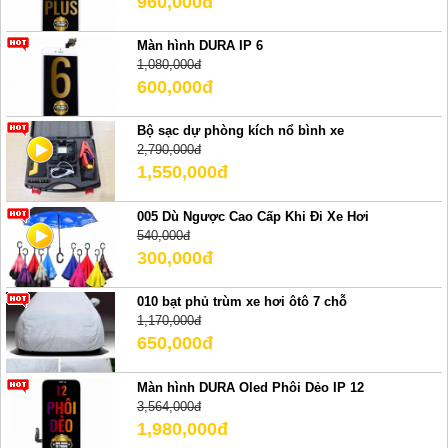
960,000đ
Màn hình DURA IP 6
1,080,000đ
600,000đ
Bộ sạc dự phòng kích nổ bình xe
2,790,000đ
1,550,000đ
005 Dù Ngược Cao Cấp Khi Đi Xe Hơi
540,000đ
300,000đ
010 bạt phủ trùm xe hơi ôtô 7 chỗ
1,170,000đ
650,000đ
Màn hình DURA Oled Phôi Dẻo IP 12
3,564,000đ
1,980,000đ