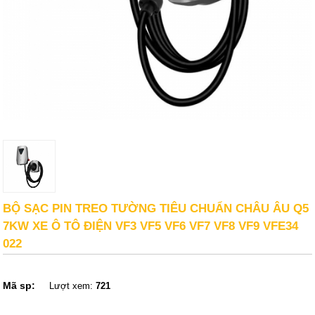
BỘ SẠC PIN TREO TƯỜNG TIÊU CHUẨN CHÂU ÂU Q5
7KW XE Ô TÔ ĐIỆN VF3 VF5 VF6 VF7 VF8 VF9 VFE34
022
Mã sp:
Lượt xem:
721