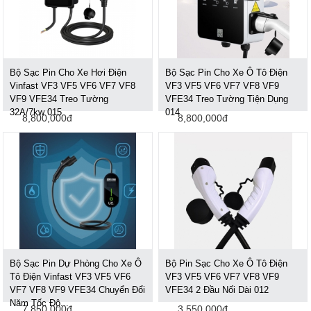
Bộ Sạc Pin Cho Xe Hơi Điện
Bộ Sạc Pin Cho Xe Ô Tô Điện
Vinfast VF3 VF5 VF6 VF7 VF8
VF3 VF5 VF6 VF7 VF8 VF9
VF9 VFE34 Treo Tường
VFE34 Treo Tường Tiện Dụng
32A/7kw 015
014
8,800,000đ
8,800,000đ
Bộ Sạc Pin Dự Phòng Cho Xe Ô
Bộ Pin Sạc Cho Xe Ô Tô Điện
Tô Điện Vinfast VF3 VF5 VF6
VF3 VF5 VF6 VF7 VF8 VF9
VF7 VF8 VF9 VFE34 Chuyển Đổi
VFE34 2 Đầu Nối Dài 012
Năm Tốc Độ...
7,850,000đ
3,550,000đ