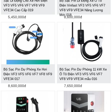
Sạc Di Động Cho Xe Hơi Điện
Bộ Sạc Pin Di Động Xe Ô Tô
VF3 VF5 VF6 VF7 VF8 VF9
Điện Vinfast VF3 VF5 VF6 VF7
VFE34 Cao Cấp 019
VF8 VF9 VFE34 Năng Lượng
Mới 018
5,450,000đ
8,600,000đ
Bộ Sạc Pin Dự Phòng Xe Hơi
Bộ Sạc Pin Dự Phòng 11 kW Xe
Điện VF3 VF5 VF6 VF7 VF8 VF9
Ô Tô Điện VF3 VF5 VF6 VF7
VFE34 017
VF8 VF9 VFE34 mẫu 016
8,600,000đ
7,650,000đ